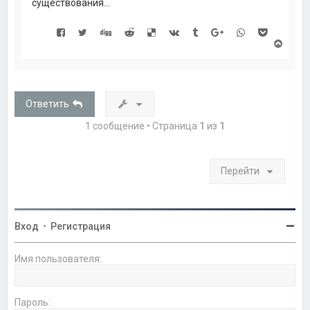
существования...
В
е
р
н
у
т
Ответить
ь
с
1 сообщение • Страница
1
из
1
я
к
н
а
Перейти
ч
а
л
у
Вход
•
Регистрация
Имя пользователя:
Пароль: