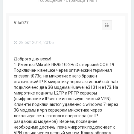
1 сообщение • Страница
1
из
1
Vita077
Цитата
28 окт 2014, 20:06
Доброго дня всем!
1. Имеется Mikrotik RB951G-2HnD с версией ОС 6.19.
Подключен к внешке через оптический терминал
ericsson t073g, на микротик с него брошен
статический IP. К микротику через активный usb-hab
подключено два 3G модема Huawei e3131 и e173. На
микротике подняты L2TP и PPTP серверы
(шифрование и IPsec не использую -чистый VPN).
Клиенты подключаются удаленно с windows 7 через
3G модемы к vpn серверам микротика через
локальную сеть сотового оператора (по IP
раздающих модемов). Вернее, последнее
необходимо достичь, пока микротик подключает к
VPN только через первый модем. Каким образом