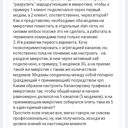
"разрулить" маршрутизацию в микротике, чтобы, к
примеру 1 клиент подключался через первый
модем, а 2 клиент, соответственно, через второй?
Как я представляю, необходимо оба модема на
микротике поместить в отдельные vlan-сети, но
силами winbox похоже это не сделать, а работать в
терминале командами пока только начинаю.
2. И в развитии первого варианта. Хочу
поэкспериментировать с агрегацией каналов, но,
естественно пока не понимаю как настроить - на
раздаче микротик, в нем через активный хаб
подключено, к примеру, 5 модемов 3G, а на приеме
такой же микротик с таким же количеством
модемов. Модемы соединены между собой попарно
(раздающий + принимающий) посредством vpn.
Каким образом настроить балансировку трафика в
микротиках так, чтобы общий канал в начале
равномерно делился на 5 каналов (5 модемов), а на
принимающем микротике собирался опять таки из 5
в один единый канал?
Простите если описал все, мягко говоря, не совсем
профессионально, ну, как получилось, исходя из
уровня знаний на настоящем моменте