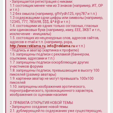
• Запрещается регистрация с никами:
1.1 состоящих менее чем из 3 знаков (например, ИТ, OP
и т.п.)
1.2 без смысла (например, gfhfydh125, njnj787 и т.п.)
1.3 содержащими одни цифры или символы (например,
12345, 777, 785698, $$$, &*#@ и т.п.)
1.4. состоящими из одних только согласных, гласных
или одинаковых букв (например, иаеу, ЕЕЕ, ЗКВТ и т.п.,
исключение - инициалы)
1.5. состоящих из нецензурных слов, адресов сайтов,
адресов e-mail и т.п. (например, popa,
http://www.reklama.ru
,
info@reklama.ru
и т.п.)
• Подпись и аватар (картинка к профилю)
1.6. запрещены подписи с рекламой (баннером,
ссылками, адресами и т.п.)
1.7. запрещены подписи оскорбляющие других
участников форума
1.8. запрещены подписи, превышающие в высоту 100
пикселей (размер аватары)
1.9. картинки аватар не могут превышать 100x100
пикселей
1.10. запрещены изображения эротического,
порнографического, провокационного характера,
изображения со сценами насилия
2. ПРАВИЛА ОТКРЫТИЯ НОВОЙ ТЕМЫ:
• Запрещено создание новой темы:
2.1. дублирующей по содержанию уже существующую,