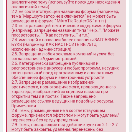
аналогичную тему (используйте поиск для нахождения
аналогичной темы)
2.2. не соответствующей названию форума (например,
тема "Маршрутизатор не включается" не может быть
размещена в форуме " MikroTik RouterOS " и т.п.)
2.3. не отражающей тематическое содержимое форума
(например, запрещены названия типа "Help…", "Можете
посоветовать…", "Как поступить…" и т.п.)
2.4. имеющей в названии более половины ЗАГЛАВНЫХ
БУКВ (Например: КАК НАСТРОИТЬ RB 751U,
исключение - администрация)
2.5. Запрещена любая реклама компаний и услуг без
согласования с Администрацией
2.6. Категорически запрещена публикация и
распространение вирусов и любых программ, несущих
потенциальный вред программному и аппаратному
обеспечению форума и электронных устройств
2.7. Запрещено размещение изображений
эротического, порнографического, провокационного
характера, изображений со сценами насилия при
открытии тем и в постах. Также запрещено
размещение ссылок ведущих на подобные ресурсы.
Примечания:
2.8. Темы, размещенные не в соответствующем
форуме, признаются оффтопом и могут быть удалены/
перенесены без предупреждения
2.9. Темы, попадающие под действие пунктов 2.1. - 2.7.
могут быть закрыты, удалены, перенесены без