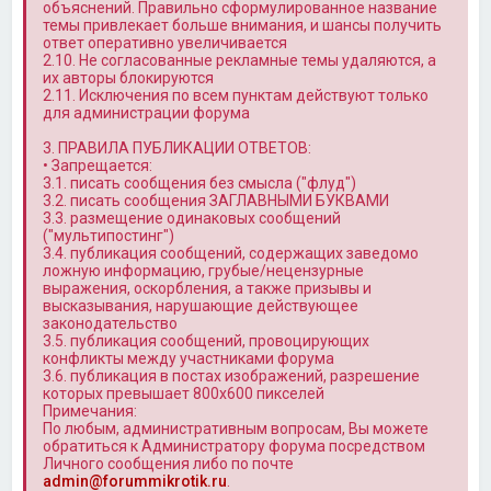
объяснений. Правильно сформулированное название
темы привлекает больше внимания, и шансы получить
ответ оперативно увеличивается
2.10. Не согласованные рекламные темы удаляются, а
их авторы блокируются
2.11. Исключения по всем пунктам действуют только
для администрации форума
3. ПРАВИЛА ПУБЛИКАЦИИ ОТВЕТОВ:
• Запрещается:
3.1. писать сообщения без смысла ("флуд")
3.2. писать сообщения ЗАГЛАВНЫМИ БУКВАМИ
3.3. размещение одинаковых сообщений
("мультипостинг")
3.4. публикация сообщений, содержащих заведомо
ложную информацию, грубые/нецензурные
выражения, оскорбления, а также призывы и
высказывания, нарушающие действующее
законодательство
3.5. публикация сообщений, провоцирующих
конфликты между участниками форума
3.6. публикация в постах изображений, разрешение
которых превышает 800x600 пикселей
Примечания:
По любым, административным вопросам, Вы можете
обратиться к Администратору форума посредством
Личного сообщения либо по почте
admin@forummikrotik.ru
.