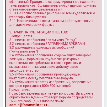
объяснений. Правильно сформулированное название
темы привлекает больше внимания, и шансы получить
ответ оперативно увеличивается
2.10. Не согласованные рекламные темы удаляются, а
их авторы блокируются
2.11. Исключения по всем пунктам действуют только
для администрации форума
3. ПРАВИЛА ПУБЛИКАЦИИ ОТВЕТОВ:
• Запрещается:
3.1. писать сообщения без смысла ("флуд")
3.2. писать сообщения ЗАГЛАВНЫМИ БУКВАМИ
3.3. размещение одинаковых сообщений
("мультипостинг")
3.4. публикация сообщений, содержащих заведомо
ложную информацию, грубые/нецензурные
выражения, оскорбления, а также призывы и
высказывания, нарушающие действующее
законодательство
3.5. публикация сообщений, провоцирующих
конфликты между участниками форума
3.6. публикация в постах изображений, разрешение
которых превышает 800x600 пикселей
Примечания:
По любым, административным вопросам, Вы можете
обратиться к Администратору форума посредством
Личного сообщения либо по почте
admin@forummikrotik.ru
.