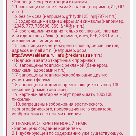
• Запрещается регистрация с никами:
1.1 состоящих менее чем из 3 знаков (например, ИТ, OP
и т.п.)
1.2 без смысла (например, gfhfydh125, njnj787 и т.п.)
1.3 содержащими одни цифры или символы (например,
12345, 777, 785698, $$$, &*#@ и т.п.)
1.4. состоящими из одних только согласных, гласных
или одинаковых букв (например, иаеу, ЕЕЕ, ЗКВТ и т.п.,
исключение - инициалы)
1.5. состоящих из нецензурных слов, адресов сайтов,
адресов e-mail и т.п. (например, popa,
http://www.reklama.ru
,
info@reklama.ru
и т.п.)
• Подпись и аватар (картинка к профилю)
1.6. запрещены подписи с рекламой (баннером,
ссылками, адресами и т.п.)
1.7. запрещены подписи оскорбляющие других
участников форума
1.8. запрещены подписи, превышающие в высоту 100
пикселей (размер аватары)
1.9. картинки аватар не могут превышать 100x100
пикселей
1.10. запрещены изображения эротического,
порнографического, провокационного характера,
изображения со сценами насилия
2. ПРАВИЛА ОТКРЫТИЯ НОВОЙ ТЕМЫ:
• Запрещено создание новой темы:
2.1. дублирующей по содержанию уже существующую,