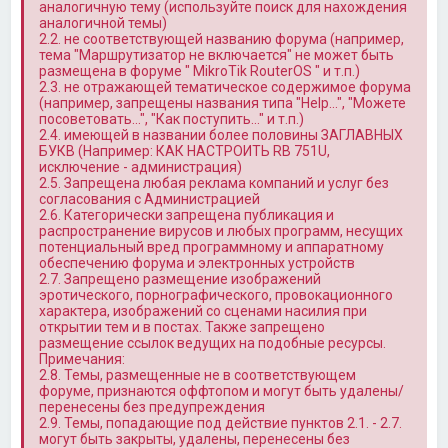
аналогичную тему (используйте поиск для нахождения
аналогичной темы)
2.2. не соответствующей названию форума (например,
тема "Маршрутизатор не включается" не может быть
размещена в форуме " MikroTik RouterOS " и т.п.)
2.3. не отражающей тематическое содержимое форума
(например, запрещены названия типа "Help…", "Можете
посоветовать…", "Как поступить…" и т.п.)
2.4. имеющей в названии более половины ЗАГЛАВНЫХ
БУКВ (Например: КАК НАСТРОИТЬ RB 751U,
исключение - администрация)
2.5. Запрещена любая реклама компаний и услуг без
согласования с Администрацией
2.6. Категорически запрещена публикация и
распространение вирусов и любых программ, несущих
потенциальный вред программному и аппаратному
обеспечению форума и электронных устройств
2.7. Запрещено размещение изображений
эротического, порнографического, провокационного
характера, изображений со сценами насилия при
открытии тем и в постах. Также запрещено
размещение ссылок ведущих на подобные ресурсы.
Примечания:
2.8. Темы, размещенные не в соответствующем
форуме, признаются оффтопом и могут быть удалены/
перенесены без предупреждения
2.9. Темы, попадающие под действие пунктов 2.1. - 2.7.
могут быть закрыты, удалены, перенесены без