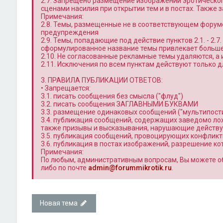
2.7. Запрещено размещение изображений эротическог
сценами насилия при открытии тем и в постах. Также
Примечания:
2.8. Темы, размещенные не в соответствующем форум
предупреждения
2.9. Темы, попадающие под действие пунктов 2.1. - 2.
сформулированное название темы привлекает больше 
2.10. Не согласованные рекламные темы удаляются, а
2.11. Исключения по всем пунктам действуют только
3. ПРАВИЛА ПУБЛИКАЦИИ ОТВЕТОВ:
• Запрещается:
3.1. писать сообщения без смысла ("флуд")
3.2. писать сообщения ЗАГЛАВНЫМИ БУКВАМИ
3.3. размещение одинаковых сообщений ("мультипости
3.4. публикация сообщений, содержащих заведомо л
также призывы и высказывания, нарушающие действ
3.5. публикация сообщений, провоцирующих конфлик
3.6. публикация в постах изображений, разрешение к
Примечания:
По любым, административным вопросам, Вы можете о
либо по почте
admin@forummikrotik.ru
.
Новая тема