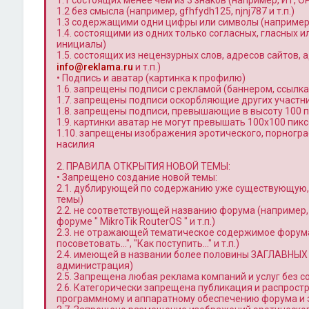
1.1 состоящих менее чем из 3 знаков (например, ИТ, OP 
1.2 без смысла (например, gfhfydh125, njnj787 и т.п.)
1.3 содержащими одни цифры или символы (например, 12
1.4. состоящими из одних только согласных, гласных ил
инициалы)
1.5. состоящих из нецензурных слов, адресов сайтов, ад
info@reklama.ru
и т.п.)
• Подпись и аватар (картинка к профилю)
1.6. запрещены подписи с рекламой (баннером, ссылкам
1.7. запрещены подписи оскорбляющие других участн
1.8. запрещены подписи, превышающие в высоту 100 п
1.9. картинки аватар не могут превышать 100x100 пик
1.10. запрещены изображения эротического, порногра
насилия
2. ПРАВИЛА ОТКРЫТИЯ НОВОЙ ТЕМЫ:
• Запрещено создание новой темы:
2.1. дублирующей по содержанию уже существующую, 
темы)
2.2. не соответствующей названию форума (например
форуме " MikroTik RouterOS " и т.п.)
2.3. не отражающей тематическое содержимое форума
посоветовать…", "Как поступить…" и т.п.)
2.4. имеющей в названии более половины ЗАГЛАВНЫХ
администрация)
2.5. Запрещена любая реклама компаний и услуг без 
2.6. Категорически запрещена публикация и распрост
программному и аппаратному обеспечению форума и 