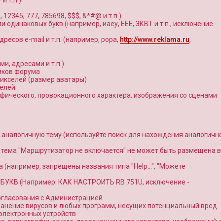
и т.п.)
345, 777, 785698, $$$, &*#@ и т.п.)
и одинаковых букв (например, иаеу, ЕЕЕ, ЗКВТ и т.п., исключение -
ресов e-mail и т.п. (например, popa,
http://www.reklama.ru
,
и, адресами и т.п.)
иков форума
икселей (размер аватары)
селей
фического, провокационного характера, изображения со сценами
аналогичную тему (используйте поиск для нахождения аналогичн
, тема "Маршрутизатор не включается" не может быть размещена в
 (например, запрещены названия типа "Help…", "Можете
 БУКВ (Например: КАК НАСТРОИТЬ RB 751U, исключение -
согласования с Администрацией
ранение вирусов и любых программ, несущих потенциальный вред
электронных устройств