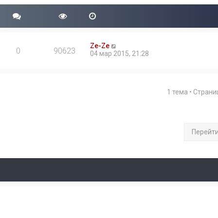
Ze-Ze
0
90623
04 мар 2015, 21:28
1 тема • Стран
Перейт