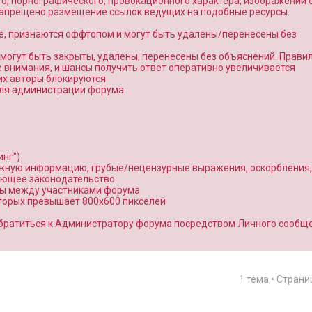
о, порнографического, провокационного характера, изображений 
 запрещено размещение ссылок ведущих на подобные ресурсы.
е, признаются оффтопом и могут быть удалены/перенесены без
7. могут быть закрыты, удалены, перенесены без объяснений. Прави
внимания, и шансы получить ответ оперативно увеличивается
 их авторы блокируются
 для администрации форума
нг")
ожную информацию, грубые/нецензурные выражения, оскорбления,
ующее законодательство
ты между участниками форума
оторых превышает 800x600 пикселей
братиться к Администратору форума посредством Личного сообщ
1 тема • Стран