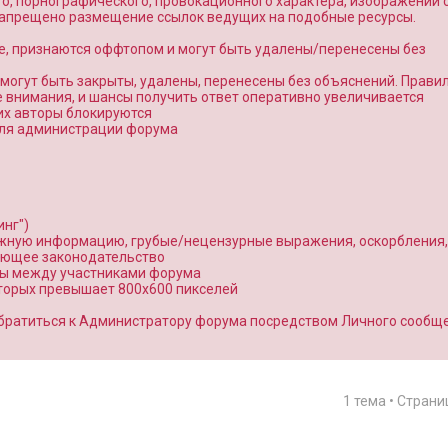
о, порнографического, провокационного характера, изображений 
 запрещено размещение ссылок ведущих на подобные ресурсы.
е, признаются оффтопом и могут быть удалены/перенесены без
7. могут быть закрыты, удалены, перенесены без объяснений. Прави
внимания, и шансы получить ответ оперативно увеличивается
 их авторы блокируются
 для администрации форума
нг")
ожную информацию, грубые/нецензурные выражения, оскорбления,
ующее законодательство
ты между участниками форума
оторых превышает 800x600 пикселей
братиться к Администратору форума посредством Личного сообщ
1 тема • Стран