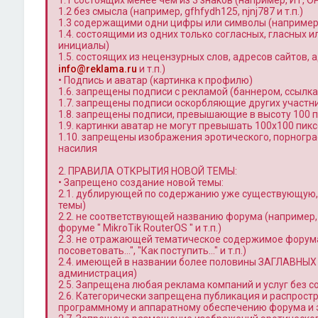
1.1 состоящих менее чем из 3 знаков (например, ИТ, OP 
1.2 без смысла (например, gfhfydh125, njnj787 и т.п.)
1.3 содержащими одни цифры или символы (например, 12
1.4. состоящими из одних только согласных, гласных ил
инициалы)
1.5. состоящих из нецензурных слов, адресов сайтов, ад
info@reklama.ru
и т.п.)
• Подпись и аватар (картинка к профилю)
1.6. запрещены подписи с рекламой (баннером, ссылкам
1.7. запрещены подписи оскорбляющие других участн
1.8. запрещены подписи, превышающие в высоту 100 п
1.9. картинки аватар не могут превышать 100x100 пик
1.10. запрещены изображения эротического, порногра
насилия
2. ПРАВИЛА ОТКРЫТИЯ НОВОЙ ТЕМЫ:
• Запрещено создание новой темы:
2.1. дублирующей по содержанию уже существующую, 
темы)
2.2. не соответствующей названию форума (например
форуме " MikroTik RouterOS " и т.п.)
2.3. не отражающей тематическое содержимое форума
посоветовать…", "Как поступить…" и т.п.)
2.4. имеющей в названии более половины ЗАГЛАВНЫХ
администрация)
2.5. Запрещена любая реклама компаний и услуг без 
2.6. Категорически запрещена публикация и распрост
программному и аппаратному обеспечению форума и 