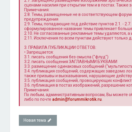
2.7. Запрещено размещение изображений эротическог
сценами насилия при открытии тем и в постах. Также
Примечания:
2.8. Темы, размещенные не в соответствующем форум
предупреждения
2.9. Темы, попадающие под действие пунктов 2.1. - 2.
сформулированное название темы привлекает больше 
2.10. Не согласованные рекламные темы удаляются, а
2.11. Исключения по всем пунктам действуют только
3. ПРАВИЛА ПУБЛИКАЦИИ ОТВЕТОВ:
• Запрещается:
3.1. писать сообщения без смысла ("флуд")
3.2. писать сообщения ЗАГЛАВНЫМИ БУКВАМИ
3.3. размещение одинаковых сообщений ("мультипости
3.4. публикация сообщений, содержащих заведомо л
также призывы и высказывания, нарушающие действ
3.5. публикация сообщений, провоцирующих конфлик
3.6. публикация в постах изображений, разрешение к
Примечания:
По любым, административным вопросам, Вы можете о
либо по почте
admin@forummikrotik.ru
.
Новая тема