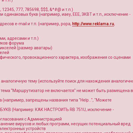
и т.п.)
345, 777, 785698, $$$, &*#@ и т.п.)
и одинаковых букв (например, иаеу, ЕЕЕ, ЗКВТ и т.п., исключение -
ресов e-mail и т.п. (например, popa,
http://www.reklama.ru
,
и, адресами и т.п.)
иков форума
икселей (размер аватары)
селей
фического, провокационного характера, изображения со сценами
аналогичную тему (используйте поиск для нахождения аналогичн
, тема "Маршрутизатор не включается" не может быть размещена в
 (например, запрещены названия типа "Help…", "Можете
 БУКВ (Например: КАК НАСТРОИТЬ RB 751U, исключение -
согласования с Администрацией
ранение вирусов и любых программ, несущих потенциальный вред
электронных устройств