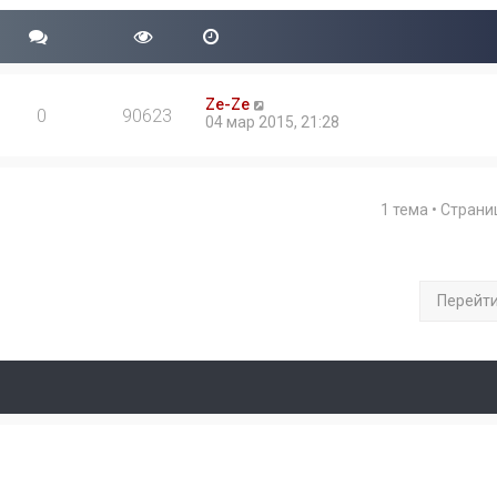
Ze-Ze
0
90623
04 мар 2015, 21:28
1 тема • Стран
Перейт