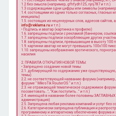
1.1 состоящих менее чем из 3 знаков (например, ИТ, OP 
1.2 без смысла (например, gfhfydh125, njnj787 и т.п.)
1.3 содержащими одни цифры или символы (например, 12
1.4. состоящими из одних только согласных, гласных ил
инициалы)
1.5. состоящих из нецензурных слов, адресов сайтов, ад
info@reklama.ru
и т.п.)
• Подпись и аватар (картинка к профилю)
1.6. запрещены подписи с рекламой (баннером, ссылкам
1.7. запрещены подписи оскорбляющие других участн
1.8. запрещены подписи, превышающие в высоту 100 п
1.9. картинки аватар не могут превышать 100x100 пик
1.10. запрещены изображения эротического, порногра
насилия
2. ПРАВИЛА ОТКРЫТИЯ НОВОЙ ТЕМЫ:
• Запрещено создание новой темы:
2.1. дублирующей по содержанию уже существующую, 
темы)
2.2. не соответствующей названию форума (например
форуме " MikroTik RouterOS " и т.п.)
2.3. не отражающей тематическое содержимое форума
посоветовать…", "Как поступить…" и т.п.)
2.4. имеющей в названии более половины ЗАГЛАВНЫХ
администрация)
2.5. Запрещена любая реклама компаний и услуг без 
2.6. Категорически запрещена публикация и распрост
программному и аппаратному обеспечению форума и 