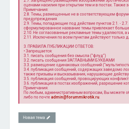
2.7. Запрещено размещение изображений эротическог
сценами насилия при открытии тем и в постах. Также
Примечания:
2.8. Темы, размещенные не в соответствующем форум
предупреждения
2.9. Темы, попадающие под действие пунктов 2.1. - 2.
сформулированное название темы привлекает больше 
2.10. Не согласованные рекламные темы удаляются, а
2.11. Исключения по всем пунктам действуют только
3. ПРАВИЛА ПУБЛИКАЦИИ ОТВЕТОВ:
• Запрещается:
3.1. писать сообщения без смысла ("флуд")
3.2. писать сообщения ЗАГЛАВНЫМИ БУКВАМИ
3.3. размещение одинаковых сообщений ("мультипости
3.4. публикация сообщений, содержащих заведомо л
также призывы и высказывания, нарушающие действ
3.5. публикация сообщений, провоцирующих конфлик
3.6. публикация в постах изображений, разрешение к
Примечания:
По любым, административным вопросам, Вы можете о
либо по почте
admin@forummikrotik.ru
.
Новая тема