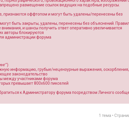
о, порнографического, провокационного характера, изображений 
 запрещено размещение ссылок ведущих на подобные ресурсы.
е, признаются оффтопом и могут быть удалены/перенесены без
7. могут быть закрыты, удалены, перенесены без объяснений. Прави
внимания, и шансы получить ответ оперативно увеличивается
 их авторы блокируются
 для администрации форума
нг")
ожную информацию, грубые/нецензурные выражения, оскорбления,
ующее законодательство
ты между участниками форума
оторых превышает 800x600 пикселей
братиться к Администратору форума посредством Личного сообщ
1 тема • Стран