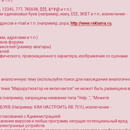
и т.п.)
345, 777, 785698, $$$, &*#@ и т.п.)
и одинаковых букв (например, иаеу, ЕЕЕ, ЗКВТ и т.п., исключение -
ресов e-mail и т.п. (например, popa,
http://www.reklama.ru
,
и, адресами и т.п.)
иков форума
икселей (размер аватары)
селей
фического, провокационного характера, изображения со сценами
аналогичную тему (используйте поиск для нахождения аналогичн
, тема "Маршрутизатор не включается" не может быть размещена в
 (например, запрещены названия типа "Help…", "Можете
 БУКВ (Например: КАК НАСТРОИТЬ RB 751U, исключение -
согласования с Администрацией
ранение вирусов и любых программ, несущих потенциальный вред
электронных устройств