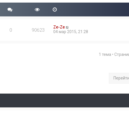
Ze-Ze
0
90623
04 мар 2015, 21:28
1 тема • Стран
Перейт