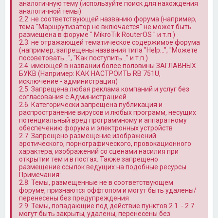
аналогичную тему (используйте поиск для нахождения
аналогичной темы)
2.2. не соответствующей названию форума (например,
тема "Маршрутизатор не включается" не может быть
размещена в форуме " MikroTik RouterOS " и т.п.)
2.3. не отражающей тематическое содержимое форума
(например, запрещены названия типа "Help…", "Можете
посоветовать…", "Как поступить…" и т.п.)
2.4. имеющей в названии более половины ЗАГЛАВНЫХ
БУКВ (Например: КАК НАСТРОИТЬ RB 751U,
исключение - администрация)
2.5. Запрещена любая реклама компаний и услуг без
согласования с Администрацией
2.6. Категорически запрещена публикация и
распространение вирусов и любых программ, несущих
потенциальный вред программному и аппаратному
обеспечению форума и электронных устройств
2.7. Запрещено размещение изображений
эротического, порнографического, провокационного
характера, изображений со сценами насилия при
открытии тем и в постах. Также запрещено
размещение ссылок ведущих на подобные ресурсы.
Примечания:
2.8. Темы, размещенные не в соответствующем
форуме, признаются оффтопом и могут быть удалены/
перенесены без предупреждения
2.9. Темы, попадающие под действие пунктов 2.1. - 2.7.
могут быть закрыты, удалены, перенесены без