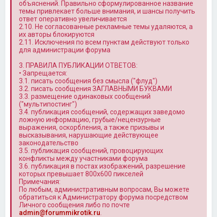
объяснений. Правильно сформулированное название
темы привлекает больше внимания, и шансы получить
ответ оперативно увеличивается
2.10. Не согласованные рекламные темы удаляются, а
их авторы блокируются
2.11. Исключения по всем пунктам действуют только
для администрации форума
3. ПРАВИЛА ПУБЛИКАЦИИ ОТВЕТОВ:
• Запрещается:
3.1. писать сообщения без смысла ("флуд")
3.2. писать сообщения ЗАГЛАВНЫМИ БУКВАМИ
3.3. размещение одинаковых сообщений
("мультипостинг")
3.4. публикация сообщений, содержащих заведомо
ложную информацию, грубые/нецензурные
выражения, оскорбления, а также призывы и
высказывания, нарушающие действующее
законодательство
3.5. публикация сообщений, провоцирующих
конфликты между участниками форума
3.6. публикация в постах изображений, разрешение
которых превышает 800x600 пикселей
Примечания:
По любым, административным вопросам, Вы можете
обратиться к Администратору форума посредством
Личного сообщения либо по почте
admin@forummikrotik.ru
.