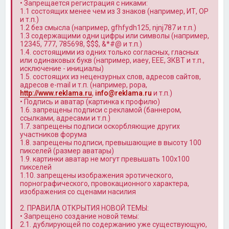
• Запрещается регистрация с никами:
1.1 состоящих менее чем из 3 знаков (например, ИТ, OP
и т.п.)
1.2 без смысла (например, gfhfydh125, njnj787 и т.п.)
1.3 содержащими одни цифры или символы (например,
12345, 777, 785698, $$$, &*#@ и т.п.)
1.4. состоящими из одних только согласных, гласных
или одинаковых букв (например, иаеу, ЕЕЕ, ЗКВТ и т.п.,
исключение - инициалы)
1.5. состоящих из нецензурных слов, адресов сайтов,
адресов e-mail и т.п. (например, popa,
http://www.reklama.ru
,
info@reklama.ru
и т.п.)
• Подпись и аватар (картинка к профилю)
1.6. запрещены подписи с рекламой (баннером,
ссылками, адресами и т.п.)
1.7. запрещены подписи оскорбляющие других
участников форума
1.8. запрещены подписи, превышающие в высоту 100
пикселей (размер аватары)
1.9. картинки аватар не могут превышать 100x100
пикселей
1.10. запрещены изображения эротического,
порнографического, провокационного характера,
изображения со сценами насилия
2. ПРАВИЛА ОТКРЫТИЯ НОВОЙ ТЕМЫ:
• Запрещено создание новой темы:
2.1. дублирующей по содержанию уже существующую,