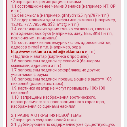
• Запрещается регистрация с никами:
1.1 состоящих менее чем из 3 знаков (например, ИТ, OP
и т.п.)
1.2 без смысла (например, gfhfydh125, njnj787 и т.п.)
1.3 содержащими одни цифры или символы (например,
12345, 777, 785698, $$$, &*#@ и т.п.)
1.4. состоящими из одних только согласных, гласных
или одинаковых букв (например, иаеу, ЕЕЕ, ЗКВТ и т.п.,
исключение - инициалы)
1.5. состоящих из нецензурных слов, адресов сайтов,
адресов e-mail и т.п. (например, popa,
http://www.reklama.ru
,
info@reklama.ru
и т.п.)
• Подпись и аватар (картинка к профилю)
1.6. запрещены подписи с рекламой (баннером,
ссылками, адресами и т.п.)
1.7. запрещены подписи оскорбляющие других
участников форума
1.8. запрещены подписи, превышающие в высоту 100
пикселей (размер аватары)
1.9. картинки аватар не могут превышать 100x100
пикселей
1.10. запрещены изображения эротического,
порнографического, провокационного характера,
изображения со сценами насилия
2. ПРАВИЛА ОТКРЫТИЯ НОВОЙ ТЕМЫ:
• Запрещено создание новой темы:
2.1. дублирующей по содержанию уже существующую,