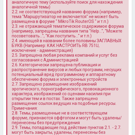
аналогичную тему (используйте поиск для нахождения
аналогичной темы)
2.2. не соответствующей названию форума (например,
тема "Маршрутизатор не включается" не может быть
размещена в форуме " MikroTik RouterOS " и т.п.)
2.3. не отражающей тематическое содержимое форума
(например, запрещены названия типа "Help…", "Можете
посоветовать…", "Как поступить…" и т.п.)
2.4. имеющей в названии более половины ЗАГЛАВНЫХ
БУКВ (Например: КАК НАСТРОИТЬ RB 751U,
исключение - администрация)
2.5. Запрещена любая реклама компаний и услуг без
согласования с Администрацией
2.6. Категорически запрещена публикация и
распространение вирусов и любых программ, несущих
потенциальный вред программному и аппаратному
обеспечению форума и электронных устройств
2.7. Запрещено размещение изображений
эротического, порнографического, провокационного
характера, изображений со сценами насилия при
открытии тем и в постах. Также запрещено
размещение ссылок ведущих на подобные ресурсы.
Примечания:
2.8. Темы, размещенные не в соответствующем
форуме, признаются оффтопом и могут быть удалены/
перенесены без предупреждения
2.9. Темы, попадающие под действие пунктов 2.1. - 2.7.
могут быть закрыты, удалены, перенесены без