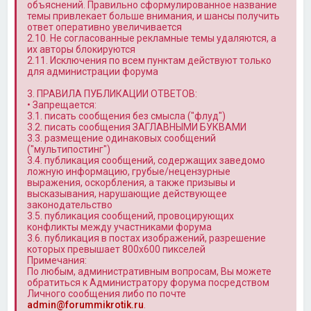
объяснений. Правильно сформулированное название
темы привлекает больше внимания, и шансы получить
ответ оперативно увеличивается
2.10. Не согласованные рекламные темы удаляются, а
их авторы блокируются
2.11. Исключения по всем пунктам действуют только
для администрации форума
3. ПРАВИЛА ПУБЛИКАЦИИ ОТВЕТОВ:
• Запрещается:
3.1. писать сообщения без смысла ("флуд")
3.2. писать сообщения ЗАГЛАВНЫМИ БУКВАМИ
3.3. размещение одинаковых сообщений
("мультипостинг")
3.4. публикация сообщений, содержащих заведомо
ложную информацию, грубые/нецензурные
выражения, оскорбления, а также призывы и
высказывания, нарушающие действующее
законодательство
3.5. публикация сообщений, провоцирующих
конфликты между участниками форума
3.6. публикация в постах изображений, разрешение
которых превышает 800x600 пикселей
Примечания:
По любым, административным вопросам, Вы можете
обратиться к Администратору форума посредством
Личного сообщения либо по почте
admin@forummikrotik.ru
.