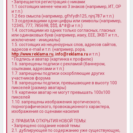
• Запрещается регистрация с никами:
1.1 состоящих менее чем из 3 знаков (например, ИТ, OP
и т.п.)
1.2 без смысла (например, gfhfydh125, njnj787 и т.п.)
1.3 содержащими одни цифры или символы (например,
12345, 777, 785698, $$$, &*#@ и т.п.)
1.4. состоящими из одних только согласных, гласных
или одинаковых букв (например, иаеу, ЕЕЕ, ЗКВТ и т.п.,
исключение - инициалы)
1.5. состоящих из нецензурных слов, адресов сайтов,
адресов e-mail и т.п. (например, popa,
http://www.reklama.ru
,
info@reklama.ru
и т.п.)
• Подпись и аватар (картинка к профилю)
1.6. запрещены подписи с рекламой (баннером,
ссылками, адресами и т.п.)
1.7. запрещены подписи оскорбляющие других
участников форума
1.8. запрещены подписи, превышающие в высоту 100
пикселей (размер аватары)
1.9. картинки аватар не могут превышать 100x100
пикселей
1.10. запрещены изображения эротического,
порнографического, провокационного характера,
изображения со сценами насилия
2. ПРАВИЛА ОТКРЫТИЯ НОВОЙ ТЕМЫ:
• Запрещено создание новой темы:
2.1. дублирующей по содержанию уже существующую,