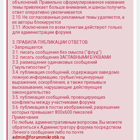
объяснений. Правильно сформулированное название
темы привлекает больше внимания, и шансы получить
ответ оперативно увеличивается
2.10. Не согласованные рекламные темы удаляются, а
их авторы блокируются
2.11. Исключения по всем пунктам действуют только
для администрации форума
3. ПРАВИЛА ПУБЛИКАЦИИ ОТВЕТОВ:
• Запрещается:
3.1. писать сообщения без смысла ("флуд")
3.2. писать сообщения ЗАГЛАВНЫМИ БУКВАМИ
3.3. размещение одинаковых сообщений
("мультипостинг")
3.4. публикация сообщений, содержащих заведомо
ложную информацию, грубые/нецензурные
выражения, оскорбления, а также призывы и
высказывания, нарушающие действующее
законодательство
3.5. публикация сообщений, провоцирующих
конфликты между участниками форума
3.6. публикация в постах изображений, разрешение
которых превышает 800x600 пикселей
Примечания:
По любым, административным вопросам, Вы можете
обратиться к Администратору форума посредством
Личного сообщения либо по почте
admin@forummikrotik.ru
.