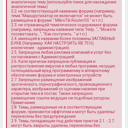
аналогичную тему (используйте поиск для нахождения
аналогичной темы)
2.2. не соответствующей названию форума (например,
тема "Маршрутизатор не включается" не может быть
размещена в форуме " MikroTik RouterOS " и т.п.)
2.3. не отражающей тематическое содержимое форума
(например, запрещены названия типа "Help…", "Можете
посоветовать…", "Как поступить…" и т.п.)
2.4. имеющей в названии более половины ЗАГЛАВНЫХ
БУКВ (Например: КАК НАСТРОИТЬ RB 751U,
исключение - администрация)
2.5. Запрещена любая реклама компаний и услуг без
согласования с Администрацией
2.6. Категорически запрещена публикация и
распространение вирусов и любых программ, несущих
потенциальный вред программному и аппаратному
обеспечению форума и электронных устройств
2.7. Запрещено размещение изображений
эротического, порнографического, провокационного
характера, изображений со сценами насилия при
открытии тем и в постах. Также запрещено
размещение ссылок ведущих на подобные ресурсы.
Примечания:
2.8. Темы, размещенные не в соответствующем
форуме, признаются оффтопом и могут быть удалены/
перенесены без предупреждения
2.9. Темы, попадающие под действие пунктов 2.1. - 2.7.
могут быть закрыты, удалены, перенесены без