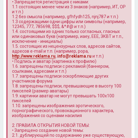
• Запрещается регистрация с никами:
1.1 состоящих менее чем из 3 знаков (например, ИТ, OP
и т.п.)
1.2 без смысла (например, gfhfydh125, njnj787 и т.п.)
1.3 содержащими одни цифры или символы (например,
12345, 777, 785698, $$$, &*#@ и т.п.)
1.4. состоящими из одних только согласных, гласных
или одинаковых букв (например, иаеу, ЕЕЕ, ЗКВТ и т.п.,
исключение - инициалы)
1.5. состоящих из нецензурных слов, адресов сайтов,
адресов e-mail и т.п. (например, popa,
http://www.reklama.ru
,
info@reklama.ru
и т.п.)
• Подпись и аватар (картинка к профилю)
1.6. запрещены подписи с рекламой (баннером,
ссылками, адресами и т.п.)
1.7. запрещены подписи оскорбляющие других
участников форума
1.8. запрещены подписи, превышающие в высоту 100
пикселей (размер аватары)
1.9. картинки аватар не могут превышать 100x100
пикселей
1.10. запрещены изображения эротического,
порнографического, провокационного характера,
изображения со сценами насилия
2. ПРАВИЛА ОТКРЫТИЯ НОВОЙ ТЕМЫ:
• Запрещено создание новой темы:
2.1. дублирующей по содержанию уже существующую,