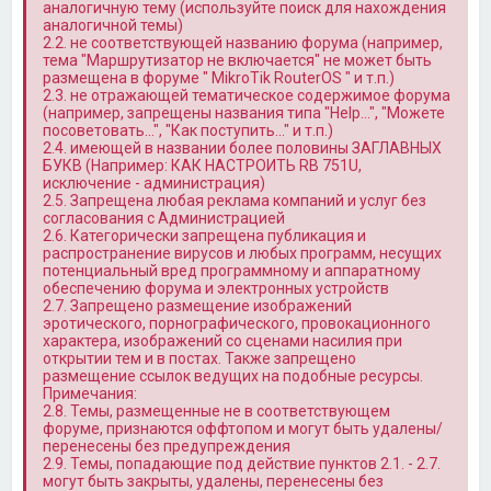
аналогичную тему (используйте поиск для нахождения
аналогичной темы)
2.2. не соответствующей названию форума (например,
тема "Маршрутизатор не включается" не может быть
размещена в форуме " MikroTik RouterOS " и т.п.)
2.3. не отражающей тематическое содержимое форума
(например, запрещены названия типа "Help…", "Можете
посоветовать…", "Как поступить…" и т.п.)
2.4. имеющей в названии более половины ЗАГЛАВНЫХ
БУКВ (Например: КАК НАСТРОИТЬ RB 751U,
исключение - администрация)
2.5. Запрещена любая реклама компаний и услуг без
согласования с Администрацией
2.6. Категорически запрещена публикация и
распространение вирусов и любых программ, несущих
потенциальный вред программному и аппаратному
обеспечению форума и электронных устройств
2.7. Запрещено размещение изображений
эротического, порнографического, провокационного
характера, изображений со сценами насилия при
открытии тем и в постах. Также запрещено
размещение ссылок ведущих на подобные ресурсы.
Примечания:
2.8. Темы, размещенные не в соответствующем
форуме, признаются оффтопом и могут быть удалены/
перенесены без предупреждения
2.9. Темы, попадающие под действие пунктов 2.1. - 2.7.
могут быть закрыты, удалены, перенесены без