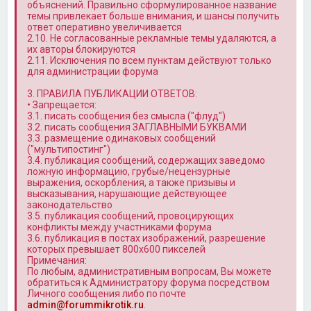
объяснений. Правильно сформулированное название
темы привлекает больше внимания, и шансы получить
ответ оперативно увеличивается
2.10. Не согласованные рекламные темы удаляются, а
их авторы блокируются
2.11. Исключения по всем пунктам действуют только
для администрации форума
3. ПРАВИЛА ПУБЛИКАЦИИ ОТВЕТОВ:
• Запрещается:
3.1. писать сообщения без смысла ("флуд")
3.2. писать сообщения ЗАГЛАВНЫМИ БУКВАМИ
3.3. размещение одинаковых сообщений
("мультипостинг")
3.4. публикация сообщений, содержащих заведомо
ложную информацию, грубые/нецензурные
выражения, оскорбления, а также призывы и
высказывания, нарушающие действующее
законодательство
3.5. публикация сообщений, провоцирующих
конфликты между участниками форума
3.6. публикация в постах изображений, разрешение
которых превышает 800x600 пикселей
Примечания:
По любым, административным вопросам, Вы можете
обратиться к Администратору форума посредством
Личного сообщения либо по почте
admin@forummikrotik.ru
.