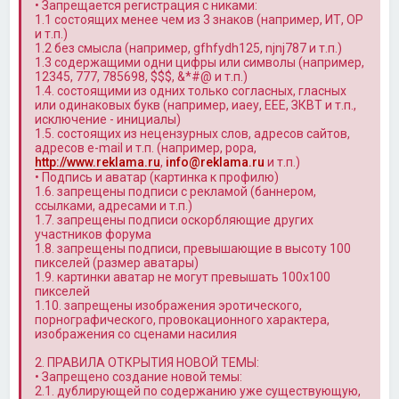
• Запрещается регистрация с никами:
1.1 состоящих менее чем из 3 знаков (например, ИТ, OP
и т.п.)
1.2 без смысла (например, gfhfydh125, njnj787 и т.п.)
1.3 содержащими одни цифры или символы (например,
12345, 777, 785698, $$$, &*#@ и т.п.)
1.4. состоящими из одних только согласных, гласных
или одинаковых букв (например, иаеу, ЕЕЕ, ЗКВТ и т.п.,
исключение - инициалы)
1.5. состоящих из нецензурных слов, адресов сайтов,
адресов e-mail и т.п. (например, popa,
http://www.reklama.ru
,
info@reklama.ru
и т.п.)
• Подпись и аватар (картинка к профилю)
1.6. запрещены подписи с рекламой (баннером,
ссылками, адресами и т.п.)
1.7. запрещены подписи оскорбляющие других
участников форума
1.8. запрещены подписи, превышающие в высоту 100
пикселей (размер аватары)
1.9. картинки аватар не могут превышать 100x100
пикселей
1.10. запрещены изображения эротического,
порнографического, провокационного характера,
изображения со сценами насилия
2. ПРАВИЛА ОТКРЫТИЯ НОВОЙ ТЕМЫ:
• Запрещено создание новой темы:
2.1. дублирующей по содержанию уже существующую,