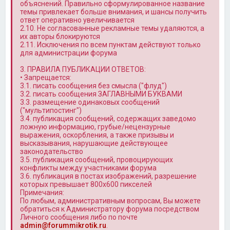
объяснений. Правильно сформулированное название
темы привлекает больше внимания, и шансы получить
ответ оперативно увеличивается
2.10. Не согласованные рекламные темы удаляются, а
их авторы блокируются
2.11. Исключения по всем пунктам действуют только
для администрации форума
3. ПРАВИЛА ПУБЛИКАЦИИ ОТВЕТОВ:
• Запрещается:
3.1. писать сообщения без смысла ("флуд")
3.2. писать сообщения ЗАГЛАВНЫМИ БУКВАМИ
3.3. размещение одинаковых сообщений
("мультипостинг")
3.4. публикация сообщений, содержащих заведомо
ложную информацию, грубые/нецензурные
выражения, оскорбления, а также призывы и
высказывания, нарушающие действующее
законодательство
3.5. публикация сообщений, провоцирующих
конфликты между участниками форума
3.6. публикация в постах изображений, разрешение
которых превышает 800x600 пикселей
Примечания:
По любым, административным вопросам, Вы можете
обратиться к Администратору форума посредством
Личного сообщения либо по почте
admin@forummikrotik.ru
.