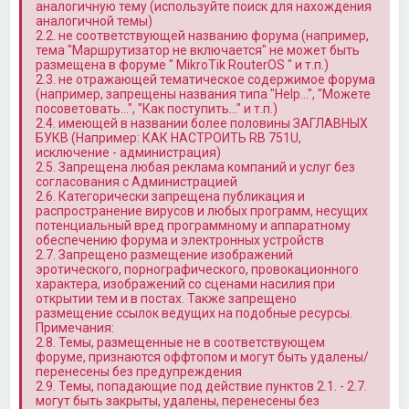
аналогичную тему (используйте поиск для нахождения
аналогичной темы)
2.2. не соответствующей названию форума (например,
тема "Маршрутизатор не включается" не может быть
размещена в форуме " MikroTik RouterOS " и т.п.)
2.3. не отражающей тематическое содержимое форума
(например, запрещены названия типа "Help…", "Можете
посоветовать…", "Как поступить…" и т.п.)
2.4. имеющей в названии более половины ЗАГЛАВНЫХ
БУКВ (Например: КАК НАСТРОИТЬ RB 751U,
исключение - администрация)
2.5. Запрещена любая реклама компаний и услуг без
согласования с Администрацией
2.6. Категорически запрещена публикация и
распространение вирусов и любых программ, несущих
потенциальный вред программному и аппаратному
обеспечению форума и электронных устройств
2.7. Запрещено размещение изображений
эротического, порнографического, провокационного
характера, изображений со сценами насилия при
открытии тем и в постах. Также запрещено
размещение ссылок ведущих на подобные ресурсы.
Примечания:
2.8. Темы, размещенные не в соответствующем
форуме, признаются оффтопом и могут быть удалены/
перенесены без предупреждения
2.9. Темы, попадающие под действие пунктов 2.1. - 2.7.
могут быть закрыты, удалены, перенесены без