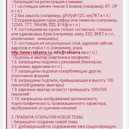
• Запрещается регистрация с никами:
1.1 состоящих менее чем из 3 знаков (например, ИТ, OP
и т.п.)
1.2 без смысла (например, gfhfydh125, njnj787 и т.п.)
1.3 содержащими одни цифры или символы (например,
12345, 777, 785698, $$$, &*#@ и т.п.)
1.4. состоящими из одних только согласных, гласных
или одинаковых букв (например, иаеу, ЕЕЕ, ЗКВТ и т.п.,
исключение - инициалы)
1.5. состоящих из нецензурных слов, адресов сайтов,
адресов e-mail и т.п. (например, popa,
http://www.reklama.ru
,
info@reklama.ru
и т.п.)
• Подпись и аватар (картинка к профилю)
1.6. запрещены подписи с рекламой (баннером,
ссылками, адресами и т.п.)
1.7. запрещены подписи оскорбляющие других
участников форума
1.8. запрещены подписи, превышающие в высоту 100
пикселей (размер аватары)
1.9. картинки аватар не могут превышать 100x100
пикселей
1.10. запрещены изображения эротического,
порнографического, провокационного характера,
изображения со сценами насилия
2. ПРАВИЛА ОТКРЫТИЯ НОВОЙ ТЕМЫ:
• Запрещено создание новой темы:
2.1. дублирующей по содержанию уже существующую,