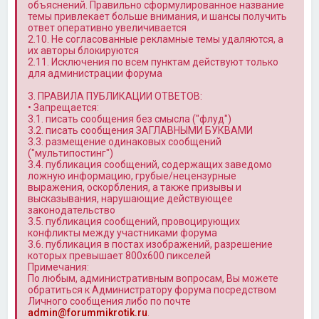
объяснений. Правильно сформулированное название
темы привлекает больше внимания, и шансы получить
ответ оперативно увеличивается
2.10. Не согласованные рекламные темы удаляются, а
их авторы блокируются
2.11. Исключения по всем пунктам действуют только
для администрации форума
3. ПРАВИЛА ПУБЛИКАЦИИ ОТВЕТОВ:
• Запрещается:
3.1. писать сообщения без смысла ("флуд")
3.2. писать сообщения ЗАГЛАВНЫМИ БУКВАМИ
3.3. размещение одинаковых сообщений
("мультипостинг")
3.4. публикация сообщений, содержащих заведомо
ложную информацию, грубые/нецензурные
выражения, оскорбления, а также призывы и
высказывания, нарушающие действующее
законодательство
3.5. публикация сообщений, провоцирующих
конфликты между участниками форума
3.6. публикация в постах изображений, разрешение
которых превышает 800x600 пикселей
Примечания:
По любым, административным вопросам, Вы можете
обратиться к Администратору форума посредством
Личного сообщения либо по почте
admin@forummikrotik.ru
.