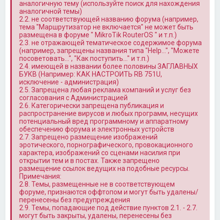
аналогичную тему (используйте поиск для нахождения
аналогичной темы)
2.2. не соответствующей названию форума (например,
тема "Маршрутизатор не включается" не может быть
размещена в форуме " MikroTik RouterOS " и т.п.)
2.3. не отражающей тематическое содержимое форума
(например, запрещены названия типа "Help…", "Можете
посоветовать…", "Как поступить…" и т.п.)
2.4. имеющей в названии более половины ЗАГЛАВНЫХ
БУКВ (Например: КАК НАСТРОИТЬ RB 751U,
исключение - администрация)
2.5. Запрещена любая реклама компаний и услуг без
согласования с Администрацией
2.6. Категорически запрещена публикация и
распространение вирусов и любых программ, несущих
потенциальный вред программному и аппаратному
обеспечению форума и электронных устройств
2.7. Запрещено размещение изображений
эротического, порнографического, провокационного
характера, изображений со сценами насилия при
открытии тем и в постах. Также запрещено
размещение ссылок ведущих на подобные ресурсы.
Примечания:
2.8. Темы, размещенные не в соответствующем
форуме, признаются оффтопом и могут быть удалены/
перенесены без предупреждения
2.9. Темы, попадающие под действие пунктов 2.1. - 2.7.
могут быть закрыты, удалены, перенесены без