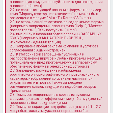
аналогичную тему (используйте поиск для нахождения
аналогичной темы)
2.2. не соответствующей названию форума (например,
тема "Маршрутизатор не включается" не может быть
размещена в форуме " MikroTik RouterOS " и т.п.)
2.3. не отражающей тематическое содержимое форума
(например, запрещены названия типа "Help…", "Можете
посоветовать…", "Как поступить…" и т.п.)
2.4. имеющей в названии более половины ЗАГЛАВНЫХ
БУКВ (Например: КАК НАСТРОИТЬ RB 751U,
исключение - администрация)
2.5. Запрещена любая реклама компаний и услуг без
согласования с Администрацией
2.6. Категорически запрещена публикация и
распространение вирусов и любых программ, несущих
потенциальный вред программному и аппаратному
обеспечению форума и электронных устройств
2.7. Запрещено размещение изображений
эротического, порнографического, провокационного
характера, изображений со сценами насилия при
открытии тем и в постах. Также запрещено
размещение ссылок ведущих на подобные ресурсы.
Примечания:
2.8. Темы, размещенные не в соответствующем
форуме, признаются оффтопом и могут быть удалены/
перенесены без предупреждения
2.9. Темы, попадающие под действие пунктов 2.1. - 2.7.
могут быть закрыты, удалены, перенесены без