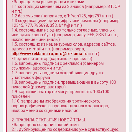
• Запрещается регистрация с никами:
1.1 состоящих менее чем из 3 знаков (например, ИТ, OP
и т.п.)
1.2 без смысла (например, gfhfydh125, njnj787 и т.п.)
1.3 содержащими одни цифры или символы (например,
12345, 777, 785698, $$$, &*#@ и т.п.)
1.4. состоящими из одних только согласных, гласных
или одинаковых букв (например, иаеу, ЕЕЕ, ЗКВТ и т.п.,
исключение - инициалы)
1.5. состоящих из нецензурных слов, адресов сайтов,
адресов e-mail и т.п. (например, popa,
http://www.reklama.ru
,
info@reklama.ru
и т.п.)
• Подпись и аватар (картинка к профилю)
1.6. запрещены подписи с рекламой (баннером,
ссылками, адресами и т.п.)
1.7. запрещены подписи оскорбляющие других
участников форума
1.8. запрещены подписи, превышающие в высоту 100
пикселей (размер аватары)
1.9. картинки аватар не могут превышать 100x100
пикселей
1.10. запрещены изображения эротического,
порнографического, провокационного характера,
изображения со сценами насилия
2. ПРАВИЛА ОТКРЫТИЯ НОВОЙ ТЕМЫ:
• Запрещено создание новой темы:
2.1. дублирующей по содержанию уже существующую,