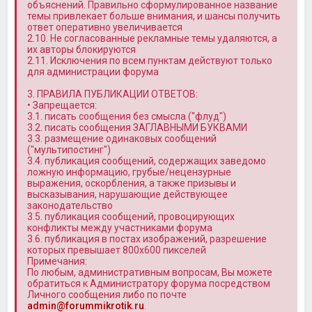
объяснений. Правильно сформулированное название
темы привлекает больше внимания, и шансы получить
ответ оперативно увеличивается
2.10. Не согласованные рекламные темы удаляются, а
их авторы блокируются
2.11. Исключения по всем пунктам действуют только
для администрации форума
3. ПРАВИЛА ПУБЛИКАЦИИ ОТВЕТОВ:
• Запрещается:
3.1. писать сообщения без смысла ("флуд")
3.2. писать сообщения ЗАГЛАВНЫМИ БУКВАМИ
3.3. размещение одинаковых сообщений
("мультипостинг")
3.4. публикация сообщений, содержащих заведомо
ложную информацию, грубые/нецензурные
выражения, оскорбления, а также призывы и
высказывания, нарушающие действующее
законодательство
3.5. публикация сообщений, провоцирующих
конфликты между участниками форума
3.6. публикация в постах изображений, разрешение
которых превышает 800x600 пикселей
Примечания:
По любым, административным вопросам, Вы можете
обратиться к Администратору форума посредством
Личного сообщения либо по почте
admin@forummikrotik.ru
.