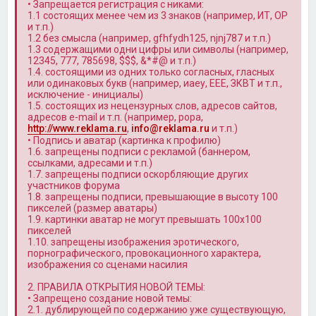
• Запрещается регистрация с никами:
1.1 состоящих менее чем из 3 знаков (например, ИТ, OP
и т.п.)
1.2 без смысла (например, gfhfydh125, njnj787 и т.п.)
1.3 содержащими одни цифры или символы (например,
12345, 777, 785698, $$$, &*#@ и т.п.)
1.4. состоящими из одних только согласных, гласных
или одинаковых букв (например, иаеу, ЕЕЕ, ЗКВТ и т.п.,
исключение - инициалы)
1.5. состоящих из нецензурных слов, адресов сайтов,
адресов e-mail и т.п. (например, popa,
http://www.reklama.ru
,
info@reklama.ru
и т.п.)
• Подпись и аватар (картинка к профилю)
1.6. запрещены подписи с рекламой (баннером,
ссылками, адресами и т.п.)
1.7. запрещены подписи оскорбляющие других
участников форума
1.8. запрещены подписи, превышающие в высоту 100
пикселей (размер аватары)
1.9. картинки аватар не могут превышать 100x100
пикселей
1.10. запрещены изображения эротического,
порнографического, провокационного характера,
изображения со сценами насилия
2. ПРАВИЛА ОТКРЫТИЯ НОВОЙ ТЕМЫ:
• Запрещено создание новой темы:
2.1. дублирующей по содержанию уже существующую,