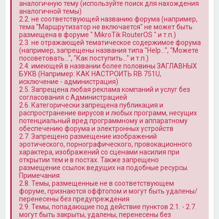
аналогичную тему (используйте поиск для нахождения
аналогичной темы)
2.2. не соответствующей названию форума (например,
тема "Маршрутизатор не включается" не может быть
размещена в форуме " MikroTik RouterOS " и т.п.)
2.3. не отражающей тематическое содержимое форума
(например, запрещены названия типа "Help…", "Можете
посоветовать…", "Как поступить…" и т.п.)
2.4. имеющей в названии более половины ЗАГЛАВНЫХ
БУКВ (Например: КАК НАСТРОИТЬ RB 751U,
исключение - администрация)
2.5. Запрещена любая реклама компаний и услуг без
согласования с Администрацией
2.6. Категорически запрещена публикация и
распространение вирусов и любых программ, несущих
потенциальный вред программному и аппаратному
обеспечению форума и электронных устройств
2.7. Запрещено размещение изображений
эротического, порнографического, провокационного
характера, изображений со сценами насилия при
открытии тем и в постах. Также запрещено
размещение ссылок ведущих на подобные ресурсы.
Примечания:
2.8. Темы, размещенные не в соответствующем
форуме, признаются оффтопом и могут быть удалены/
перенесены без предупреждения
2.9. Темы, попадающие под действие пунктов 2.1. - 2.7.
могут быть закрыты, удалены, перенесены без