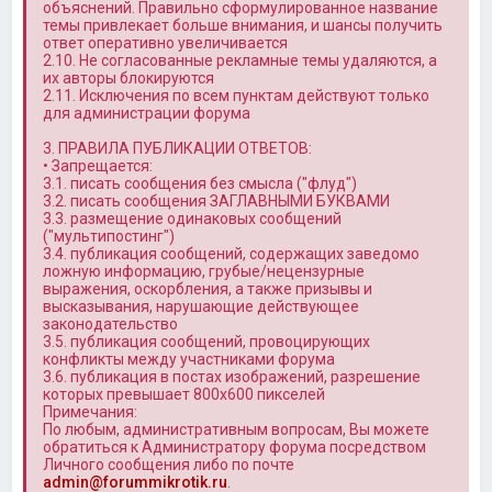
объяснений. Правильно сформулированное название
темы привлекает больше внимания, и шансы получить
ответ оперативно увеличивается
2.10. Не согласованные рекламные темы удаляются, а
их авторы блокируются
2.11. Исключения по всем пунктам действуют только
для администрации форума
3. ПРАВИЛА ПУБЛИКАЦИИ ОТВЕТОВ:
• Запрещается:
3.1. писать сообщения без смысла ("флуд")
3.2. писать сообщения ЗАГЛАВНЫМИ БУКВАМИ
3.3. размещение одинаковых сообщений
("мультипостинг")
3.4. публикация сообщений, содержащих заведомо
ложную информацию, грубые/нецензурные
выражения, оскорбления, а также призывы и
высказывания, нарушающие действующее
законодательство
3.5. публикация сообщений, провоцирующих
конфликты между участниками форума
3.6. публикация в постах изображений, разрешение
которых превышает 800x600 пикселей
Примечания:
По любым, административным вопросам, Вы можете
обратиться к Администратору форума посредством
Личного сообщения либо по почте
admin@forummikrotik.ru
.