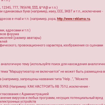
и т.п.)
345, 777, 785698, $$$, &*#@ и т.п.)
и одинаковых букв (например, иаеу, ЕЕЕ, ЗКВТ и т.п., исключение -
ресов e-mail и т.п. (например, popa,
http://www.reklama.ru
,
и, адресами и т.п.)
иков форума
икселей (размер аватары)
селей
фического, провокационного характера, изображения со сценами
аналогичную тему (используйте поиск для нахождения аналогичн
, тема "Маршрутизатор не включается" не может быть размещена в
 (например, запрещены названия типа "Help…", "Можете
 БУКВ (Например: КАК НАСТРОИТЬ RB 751U, исключение -
согласования с Администрацией
ранение вирусов и любых программ, несущих потенциальный вред
электронных устройств