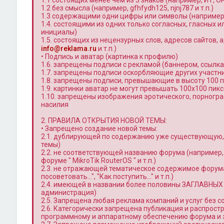
1.1 состоящих менее чем из 3 знаков (например, ИТ, OP 
1.2 без смысла (например, gfhfydh125, njnj787 и т.п.)
1.3 содержащими одни цифры или символы (например, 12
1.4. состоящими из одних только согласных, гласных ил
инициалы)
1.5. состоящих из нецензурных слов, адресов сайтов, ад
info@reklama.ru
и т.п.)
• Подпись и аватар (картинка к профилю)
1.6. запрещены подписи с рекламой (баннером, ссылкам
1.7. запрещены подписи оскорбляющие других участн
1.8. запрещены подписи, превышающие в высоту 100 п
1.9. картинки аватар не могут превышать 100x100 пик
1.10. запрещены изображения эротического, порногра
насилия
2. ПРАВИЛА ОТКРЫТИЯ НОВОЙ ТЕМЫ:
• Запрещено создание новой темы:
2.1. дублирующей по содержанию уже существующую, 
темы)
2.2. не соответствующей названию форума (например
форуме " MikroTik RouterOS " и т.п.)
2.3. не отражающей тематическое содержимое форума
посоветовать…", "Как поступить…" и т.п.)
2.4. имеющей в названии более половины ЗАГЛАВНЫХ
администрация)
2.5. Запрещена любая реклама компаний и услуг без 
2.6. Категорически запрещена публикация и распрост
программному и аппаратному обеспечению форума и 