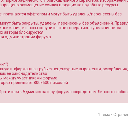
о, порнографического, провокационного характера, изображений 
 запрещено размещение ссылок ведущих на подобные ресурсы.
е, признаются оффтопом и могут быть удалены/перенесены без
7. могут быть закрыты, удалены, перенесены без объяснений. Прави
внимания, и шансы получить ответ оперативно увеличивается
 их авторы блокируются
 для администрации форума
нг")
ожную информацию, грубые/нецензурные выражения, оскорбления,
ующее законодательство
ты между участниками форума
оторых превышает 800x600 пикселей
братиться к Администратору форума посредством Личного сообщ
1 тема • Стран