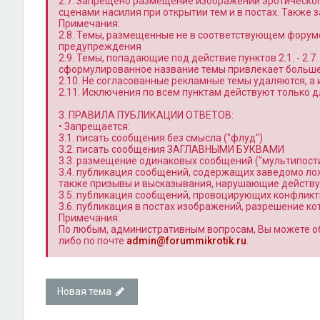
2.7. Запрещено размещение изображений эротическог
сценами насилия при открытии тем и в постах. Также
Примечания:
2.8. Темы, размещенные не в соответствующем форум
предупреждения
2.9. Темы, попадающие под действие пунктов 2.1. - 2.
сформулированное название темы привлекает больше 
2.10. Не согласованные рекламные темы удаляются, а
2.11. Исключения по всем пунктам действуют только
3. ПРАВИЛА ПУБЛИКАЦИИ ОТВЕТОВ:
• Запрещается:
3.1. писать сообщения без смысла ("флуд")
3.2. писать сообщения ЗАГЛАВНЫМИ БУКВАМИ
3.3. размещение одинаковых сообщений ("мультипости
3.4. публикация сообщений, содержащих заведомо л
также призывы и высказывания, нарушающие действ
3.5. публикация сообщений, провоцирующих конфлик
3.6. публикация в постах изображений, разрешение к
Примечания:
По любым, административным вопросам, Вы можете о
либо по почте
admin@forummikrotik.ru
.
Новая тема