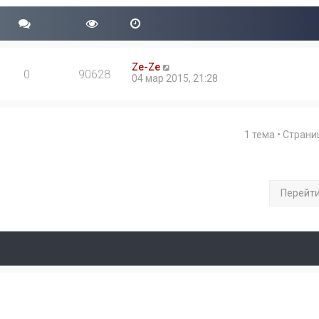
Ze-Ze
0
90628
04 мар 2015, 21:28
1 тема • Стран
Перейт