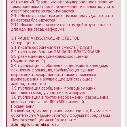
объяснений. Правильно сформулированное название
темы привлекает больше внимания, и шансы получить
ответ оперативно увеличивается
2.10. Не согласованные рекламные темы удаляются, а
их авторы блокируются
2.11. Исключения по всем пунктам действуют только
для администрации форума
3. ПРАВИЛА ПУБЛИКАЦИИ ОТВЕТОВ:
• Запрещается:
3.1. писать сообщения без смысла ("флуд")
3.2. писать сообщения ЗАГЛАВНЫМИ БУКВАМИ
3.3. размещение одинаковых сообщений
("мультипостинг")
3.4. публикация сообщений, содержащих заведомо
ложную информацию, грубые/нецензурные
выражения, оскорбления, а также призывы и
высказывания, нарушающие действующее
законодательство
3.5. публикация сообщений, провоцирующих
конфликты между участниками форума
3.6. публикация в постах изображений, разрешение
которых превышает 800x600 пикселей
Примечания:
По любым, административным вопросам, Вы можете
обратиться к Администратору форума посредством
Личного сообщения либо по почте
admin@forummikrotik.ru
.