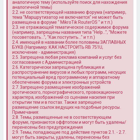
аналогичную тему (используйте поиск для нахождения
аналогичной темы)
2.2. не соответствующей названию форума (например,
тема "Маршрутизатор не включается" не может быть
размещена в форуме " MikroTik RouterOS " и т.п.)
2.3. не отражающей тематическое содержимое форума
(например, запрещены названия типа "Help…", "Можете
посоветовать…", "Как поступить…" и т.п.)
2.4. имеющей в названии более половины ЗАГЛАВНЫХ
БУКВ (Например: КАК НАСТРОИТЬ RB 751U,
исключение - администрация)
2.5. Запрещена любая реклама компаний и услуг без
согласования с Администрацией
2.6. Категорически запрещена публикация и
распространение вирусов и любых программ, несущих
потенциальный вред программному и аппаратному
обеспечению форума и электронных устройств
2.7. Запрещено размещение изображений
эротического, порнографического, провокационного
характера, изображений со сценами насилия при
открытии тем и в постах. Также запрещено
размещение ссылок ведущих на подобные ресурсы.
Примечания:
2.8. Темы, размещенные не в соответствующем
форуме, признаются оффтопом и могут быть удалены/
перенесены без предупреждения
2.9. Темы, попадающие под действие пунктов 2.1. - 2.7.
могут быть закрыты, удалены, перенесены без