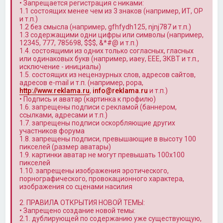
• Запрещается регистрация с никами:
1.1 состоящих менее чем из 3 знаков (например, ИТ, OP
и т.п.)
1.2 без смысла (например, gfhfydh125, njnj787 и т.п.)
1.3 содержащими одни цифры или символы (например,
12345, 777, 785698, $$$, &*#@ и т.п.)
1.4. состоящими из одних только согласных, гласных
или одинаковых букв (например, иаеу, ЕЕЕ, ЗКВТ и т.п.,
исключение - инициалы)
1.5. состоящих из нецензурных слов, адресов сайтов,
адресов e-mail и т.п. (например, popa,
http://www.reklama.ru
,
info@reklama.ru
и т.п.)
• Подпись и аватар (картинка к профилю)
1.6. запрещены подписи с рекламой (баннером,
ссылками, адресами и т.п.)
1.7. запрещены подписи оскорбляющие других
участников форума
1.8. запрещены подписи, превышающие в высоту 100
пикселей (размер аватары)
1.9. картинки аватар не могут превышать 100x100
пикселей
1.10. запрещены изображения эротического,
порнографического, провокационного характера,
изображения со сценами насилия
2. ПРАВИЛА ОТКРЫТИЯ НОВОЙ ТЕМЫ:
• Запрещено создание новой темы:
2.1. дублирующей по содержанию уже существующую,