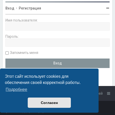
Вход
•
Регистрация
Имя пользователя:
Пароль:
Запомнить меня
Этот сайт использует cookies для
обеспечения своей корректной работы.
Подробнее
Список форумов
Связаться с администрацией
Согласен
Powered by
phpBB
™
• Design by
PlanetStyles
Русская поддержка phpBB