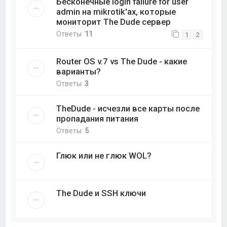
Бесконечные login failure for user
admin на mikrotik'ах, которые
мониторит The Dude сервер
Ответы:
11
1
2
Router OS v.7 vs The Dude - какие
варианты?
Ответы:
3
TheDude - исчезли все карты после
пропадания питания
Ответы:
5
Глюк или не глюк WOL?
The Dude и SSH ключи