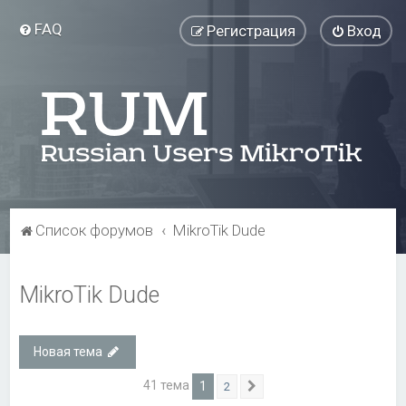
FAQ
Регистрация
Вход
Список форумов
MikroTik Dude
MikroTik Dude
Новая тема
41 тема
1
2
След.