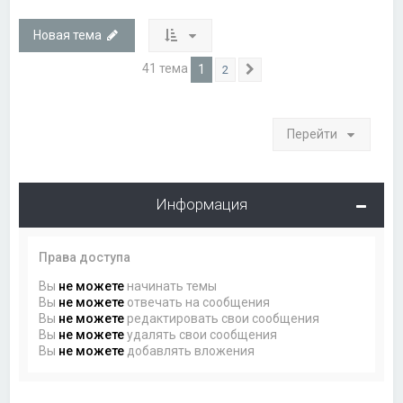
Новая тема
41 тема
1
2
След.
Перейти
Информация
Права доступа
Вы
не можете
начинать темы
Вы
не можете
отвечать на сообщения
Вы
не можете
редактировать свои сообщения
Вы
не можете
удалять свои сообщения
Вы
не можете
добавлять вложения