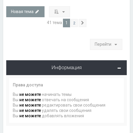
Новая тема
41 тема
1
2
След.
Перейти
Информация
Права доступа
Вы
не можете
начинать темы
Вы
не можете
отвечать на сообщения
Вы
не можете
редактировать свои сообщения
Вы
не можете
удалять свои сообщения
Вы
не можете
добавлять вложения