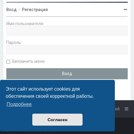
Вход
•
Регистрация
Имя пользователя:
Пароль:
Запомнить меня
Этот сайт использует cookies для
обеспечения своей корректной работы.
Подробнее
Список форумов
Связаться с администрацией
Согласен
Powered by
phpBB
™
• Design by
PlanetStyles
Русская поддержка phpBB