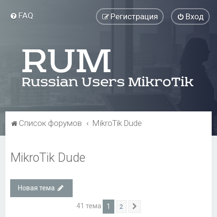
FAQ
Регистрация
Вход
Список форумов
MikroTik Dude
MikroTik Dude
Новая тема
41 тема
1
2
След.