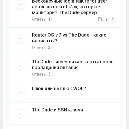
Бесконечные login failure for user
admin на mikrotik'ах, которые
мониторит The Dude сервер
Ответы:
11
1
2
Router OS v.7 vs The Dude - какие
варианты?
Ответы:
3
TheDude - исчезли все карты после
пропадания питания
Ответы:
5
Глюк или не глюк WOL?
The Dude и SSH ключи