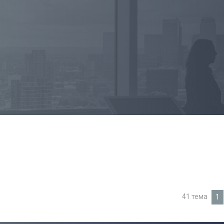
41 тема
1