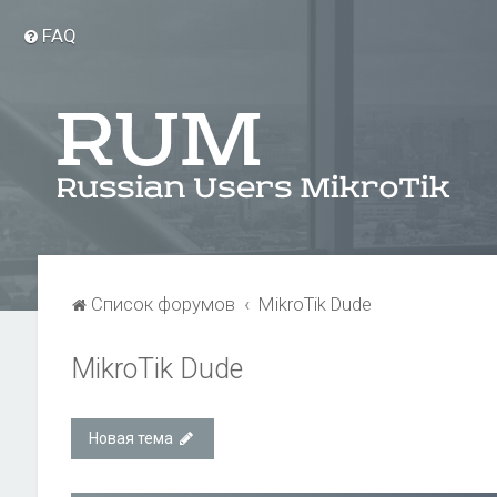
FAQ
Список форумов
MikroTik Dude
MikroTik Dude
Новая тема