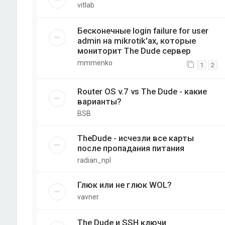
vitlab
Бесконечные login failure for user
admin на mikrotik'ах, которые
мониторит The Dude сервер
mmmenko
1
2
Router OS v.7 vs The Dude - какие
варианты?
BSB
TheDude - исчезли все карты
после пропадания питания
radian_npl
Глюк или не глюк WOL?
vavner
The Dude и SSH ключи