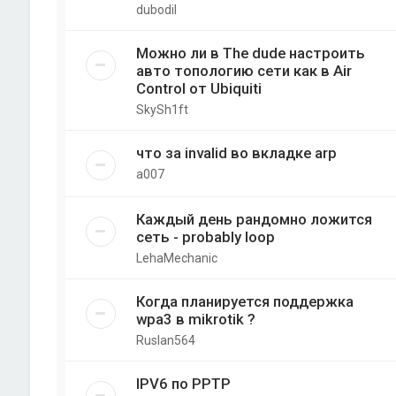
dubodil
Можно ли в The dude настроить
авто топологию сети как в Air
Control от Ubiquiti
SkySh1ft
что за invalid во вкладке arp
a007
Каждый день рандомно ложится
сеть - probably loop
LehaMechanic
Когда планируется поддержка
wpa3 в mikrotik ?
Ruslan564
IPV6 по PPTP