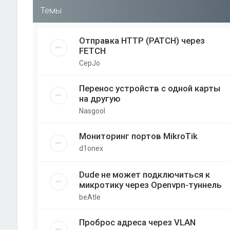
Темы
Отправка HTTP (PATCH) через
FETCH
CepJo
Перенос устройств с одной карты
на другую
Nasgool
Мониторинг портов MikroTik
d1onex
Dude не может подключиться к
микротику через Openvpn-туннель
beAtle
Проброс адреса через VLAN