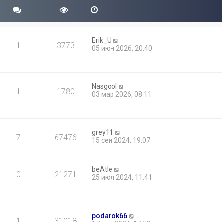
Erik_U
1
3773
05 июн 2026, 20:40
Nasgool
1
1780
03 мар 2026, 08:11
grey11
7
67476
15 сен 2024, 19:07
beAtle
0
21271
25 июл 2024, 11:41
podarok66
1
31018