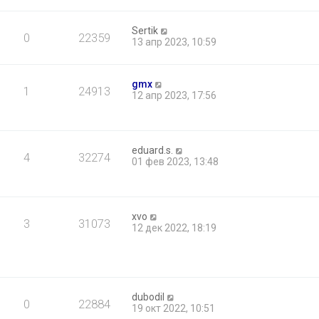
Sertik
0
22359
13 апр 2023, 10:59
gmx
1
24913
12 апр 2023, 17:56
eduard.s.
4
32274
01 фев 2023, 13:48
xvo
3
31073
12 дек 2022, 18:19
dubodil
0
22884
19 окт 2022, 10:51