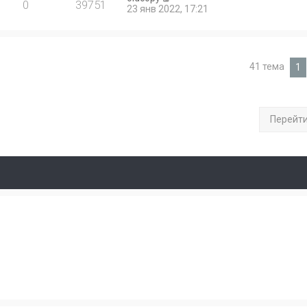
0
39751
23 янв 2022, 17:21
41 тема
1
Перейт