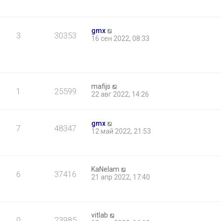
gmx
3
30353
16 сен 2022, 08:33
mafijs
1
25599
22 авг 2022, 14:26
gmx
7
48347
12 май 2022, 21:53
KaNelam
6
37416
21 апр 2022, 17:40
vitlab
0
23985