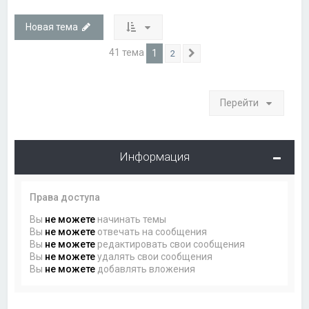
Новая тема
41 тема
1
2
След.
Перейти
Информация
Права доступа
Вы
не можете
начинать темы
Вы
не можете
отвечать на сообщения
Вы
не можете
редактировать свои сообщения
Вы
не можете
удалять свои сообщения
Вы
не можете
добавлять вложения