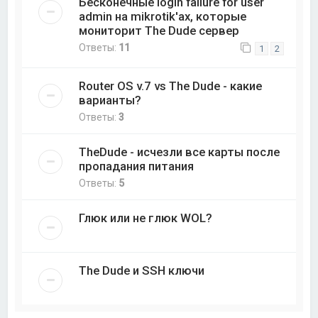
Бесконечные login failure for user
admin на mikrotik'ах, которые
мониторит The Dude сервер
Ответы:
11
1
2
Router OS v.7 vs The Dude - какие
варианты?
Ответы:
3
TheDude - исчезли все карты после
пропадания питания
Ответы:
5
Глюк или не глюк WOL?
The Dude и SSH ключи