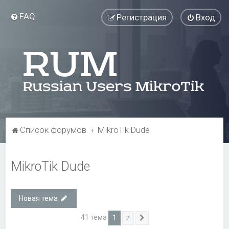
FAQ
Регистрация
Вход
Список форумов
MikroTik Dude
MikroTik Dude
Новая тема
41 тема
1
2
След.