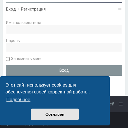
Вход
•
Регистрация
Имя пользователя:
Пароль:
Запомнить меня
Этот сайт использует cookies для
обеспечения своей корректной работы.
Подробнее
Список форумов
Связаться с администрацией
Согласен
Powered by
phpBB
™
• Design by
PlanetStyles
Русская поддержка phpBB