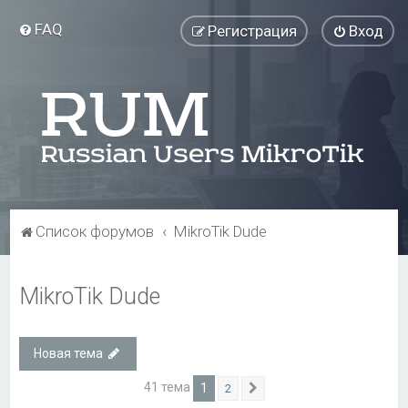
FAQ
Регистрация
Вход
Список форумов
MikroTik Dude
MikroTik Dude
Новая тема
41 тема
1
2
След.