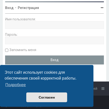
Вход
•
Регистрация
Имя пользователя:
Пароль:
Запомнить меня
Этот сайт использует cookies для
обеспечения своей корректной работы.
Подробнее
Список форумов
Связаться с администрацией
Согласен
Powered by
phpBB
™
• Design by
PlanetStyles
Русская поддержка phpBB