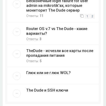
Бесконечные login failure for user
admin на mikrotik'ах, которые
мониторит The Dude сервер
Ответы:
11
1
2
Router OS v.7 vs The Dude - какие
варианты?
Ответы:
3
TheDude - исчезли все карты после
пропадания питания
Ответы:
5
Глюк или не глюк WOL?
The Dude и SSH ключи