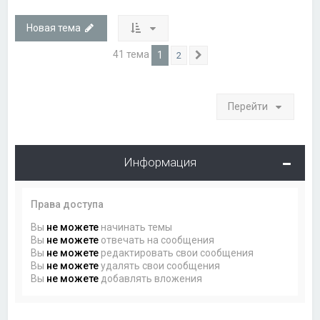
Новая тема
41 тема
1
2
След.
Перейти
Информация
Права доступа
Вы
не можете
начинать темы
Вы
не можете
отвечать на сообщения
Вы
не можете
редактировать свои сообщения
Вы
не можете
удалять свои сообщения
Вы
не можете
добавлять вложения