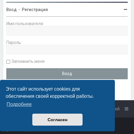
Вход
•
Регистрация
Имя пользователя:
Пароль:
Запомнить меня
Этот сайт использует cookies для
обеспечения своей корректной работы.
Подробнее
Список форумов
Связаться с администрацией
Согласен
Powered by
phpBB
™
• Design by
PlanetStyles
Русская поддержка phpBB