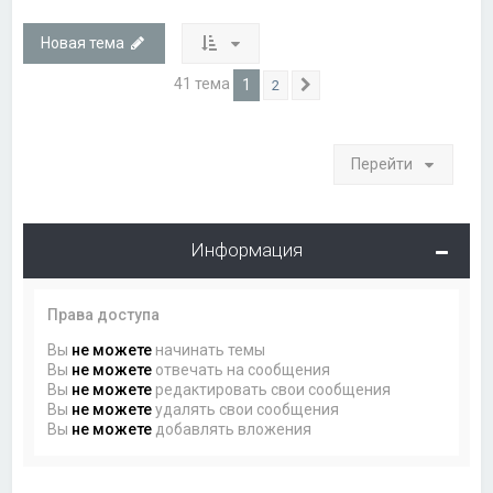
Новая тема
41 тема
1
2
След.
Перейти
Информация
Права доступа
Вы
не можете
начинать темы
Вы
не можете
отвечать на сообщения
Вы
не можете
редактировать свои сообщения
Вы
не можете
удалять свои сообщения
Вы
не можете
добавлять вложения