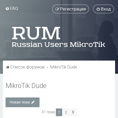
FAQ
Регистрация
Вход
Список форумов
MikroTik Dude
MikroTik Dude
Новая тема
41 тема
1
2
След.