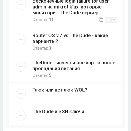
Бесконечные login failure for user
admin на mikrotik'ах, которые
мониторит The Dude сервер
Ответы:
11
1
2
Router OS v.7 vs The Dude - какие
варианты?
Ответы:
3
TheDude - исчезли все карты после
пропадания питания
Ответы:
5
Глюк или не глюк WOL?
The Dude и SSH ключи