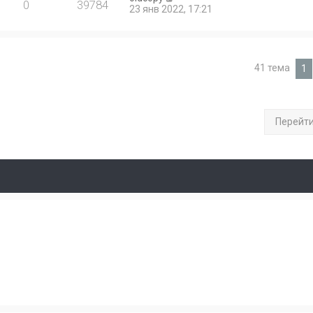
0
39784
23 янв 2022, 17:21
41 тема
1
Перейт