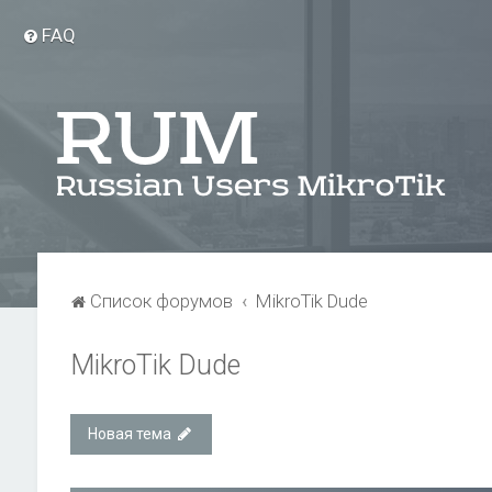
FAQ
Список форумов
MikroTik Dude
MikroTik Dude
Новая тема