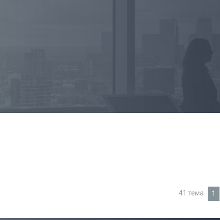
41 тема
1