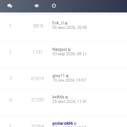
Erik_U
1
3818
05 июн 2026, 20:40
Nasgool
1
1797
03 мар 2026, 08:11
grey11
7
67619
15 сен 2024, 19:07
beAtle
0
21330
25 июл 2024, 11:41
podarok66
1
31064