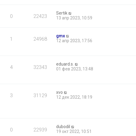
Sertik
0
22423
13 апр 2023, 10:59
gmx
1
24968
12 апр 2023, 17:56
eduard.s.
4
32343
01 фев 2023, 13:48
xvo
3
31129
12 дек 2022, 18:19
dubodil
0
22939
19 окт 2022, 10:51