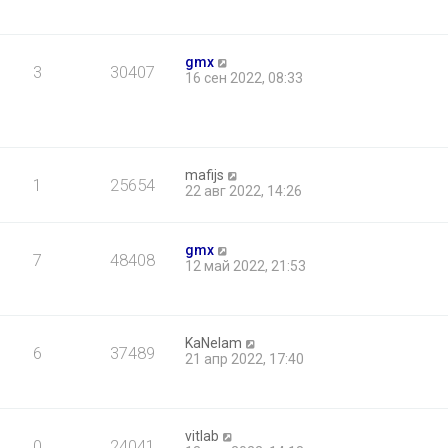
gmx
3
30407
16 сен 2022, 08:33
mafijs
1
25654
22 авг 2022, 14:26
gmx
7
48408
12 май 2022, 21:53
KaNelam
6
37489
21 апр 2022, 17:40
vitlab
0
24041