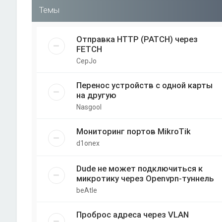
Темы
Отправка HTTP (PATCH) через
FETCH
CepJo
Перенос устройств с одной карты
на другую
Nasgool
Мониторинг портов MikroTik
d1onex
Dude не может подключиться к
микротику через Openvpn-туннель
beAtle
Проброс адреса через VLAN