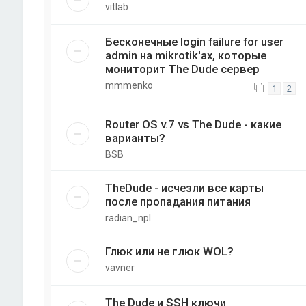
vitlab
Бесконечные login failure for user
admin на mikrotik'ах, которые
мониторит The Dude сервер
mmmenko
1
2
Router OS v.7 vs The Dude - какие
варианты?
BSB
TheDude - исчезли все карты
после пропадания питания
radian_npl
Глюк или не глюк WOL?
vavner
The Dude и SSH ключи