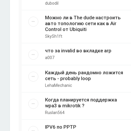
dubodil
Можно ли в The dude настроить
авто топологию сети как в Air
Control от Ubiquiti
SkySh1ft
что за invalid во вкладке arp
a007
Каждый день рандомно ложится
сеть - probably loop
LehaMechanic
Когда планируется поддержка
wpa3 в mikrotik ?
Ruslan564
IPV6 по PPTP