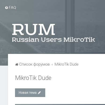
FAQ
Список форумов
MikroTik Dude
MikroTik Dude
Новая тема