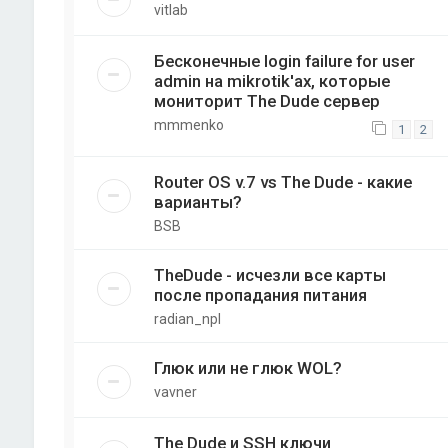
vitlab
Бесконечные login failure for user
admin на mikrotik'ах, которые
мониторит The Dude сервер
mmmenko
1
2
Router OS v.7 vs The Dude - какие
варианты?
BSB
TheDude - исчезли все карты
после пропадания питания
radian_npl
Глюк или не глюк WOL?
vavner
The Dude и SSH ключи