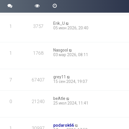
Erik_U
1
3757
05 июн 2026, 20:40
Nasgool
1
1768
03 мар 2026, 08:11
grey11
7
67407
15 сен 2024, 19:07
beAtle
0
21240
25 июл 2024, 11:41
podarok66
1
30997