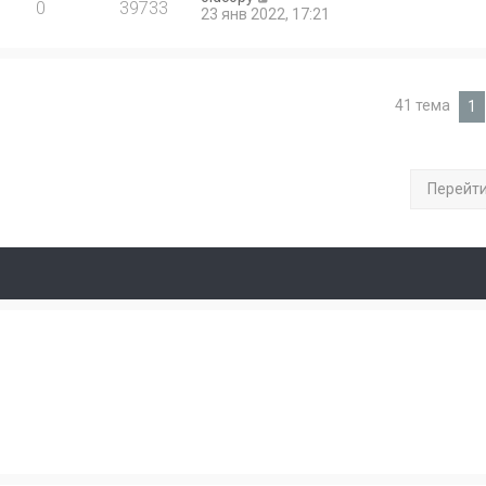
0
39733
23 янв 2022, 17:21
41 тема
1
Перейт