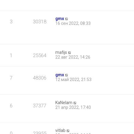
gmx
3
30318
16 сен 2022, 08:33
mafijs
1
25564
22 авг 2022, 14:26
gmx
7
48306
12 май 2022, 21:53
KaNelam
6
37377
21 апр 2022, 17:40
vitlab
0
23955