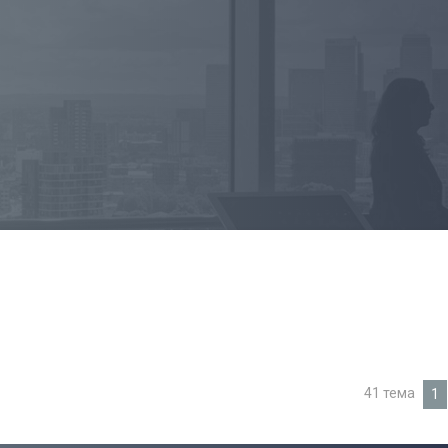
41 тема
1