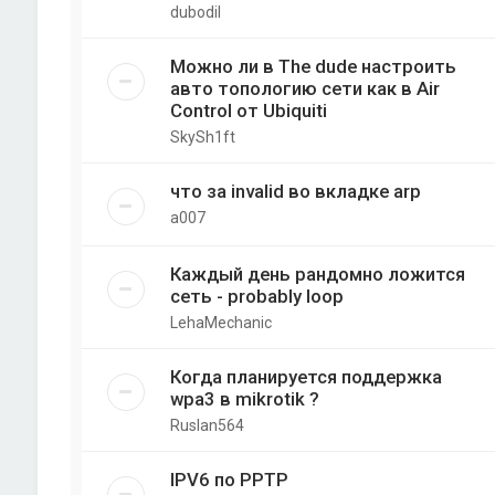
dubodil
Можно ли в The dude настроить
авто топологию сети как в Air
Control от Ubiquiti
SkySh1ft
что за invalid во вкладке arp
a007
Каждый день рандомно ложится
сеть - probably loop
LehaMechanic
Когда планируется поддержка
wpa3 в mikrotik ?
Ruslan564
IPV6 по PPTP