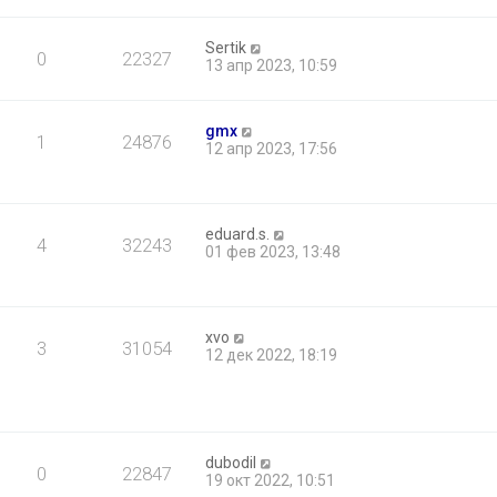
Sertik
0
22327
13 апр 2023, 10:59
gmx
1
24876
12 апр 2023, 17:56
eduard.s.
4
32243
01 фев 2023, 13:48
xvo
3
31054
12 дек 2022, 18:19
dubodil
0
22847
19 окт 2022, 10:51