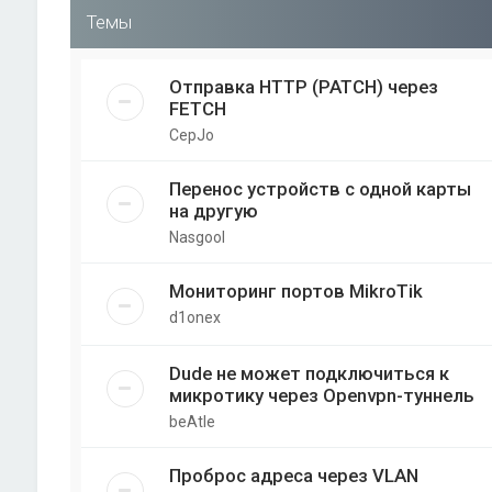
Темы
Отправка HTTP (PATCH) через
FETCH
CepJo
Перенос устройств с одной карты
на другую
Nasgool
Мониторинг портов MikroTik
d1onex
Dude не может подключиться к
микротику через Openvpn-туннель
beAtle
Проброс адреса через VLAN