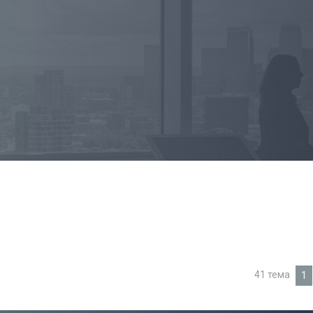
41 тема
1