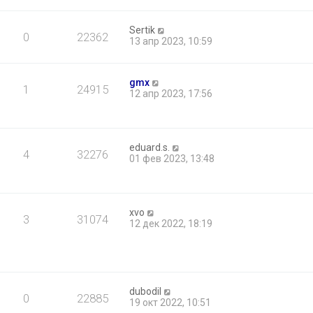
Sertik
0
22362
13 апр 2023, 10:59
gmx
1
24915
12 апр 2023, 17:56
eduard.s.
4
32276
01 фев 2023, 13:48
xvo
3
31074
12 дек 2022, 18:19
dubodil
0
22885
19 окт 2022, 10:51