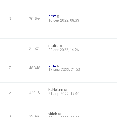
gmx
3
30356
16 сен 2022, 08:33
mafijs
1
25601
22 авг 2022, 14:26
gmx
7
48348
12 май 2022, 21:53
KaNelam
6
37418
21 апр 2022, 17:40
vitlab
0
23986