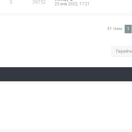
0
39752
23 янв 2022, 17:21
41 тема
1
Перейт