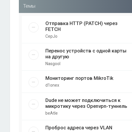
Темы
Отправка HTTP (PATCH) через
FETCH
CepJo
Перенос устройств с одной карты
на другую
Nasgool
Мониторинг портов MikroTik
d1onex
Dude не может подключиться к
микротику через Openvpn-туннель
beAtle
Проброс адреса через VLAN