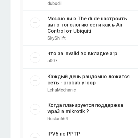
dubodil
Можно ли в The dude настроить
авто топологию сети как в Air
Control от Ubiquiti
SkySh1ft
что за invalid во вкладке arp
a007
Каждый день рандомно ложится
сеть - probably loop
LehaMechanic
Когда планируется поддержка
wpa3 в mikrotik ?
Ruslan564
IPV6 по PPTP