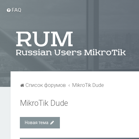
FAQ
Список форумов
MikroTik Dude
MikroTik Dude
Новая тема