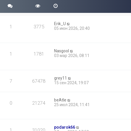
Erik_U
1
3775
05 июн 2026, 20:40
Nasgool
1
1781
03 мар 2026, 08:11
grey11
7
67478
15 сен 2024, 19:07
beAtle
0
21274
25 июл 2024, 11:41
podarok66
1
31020