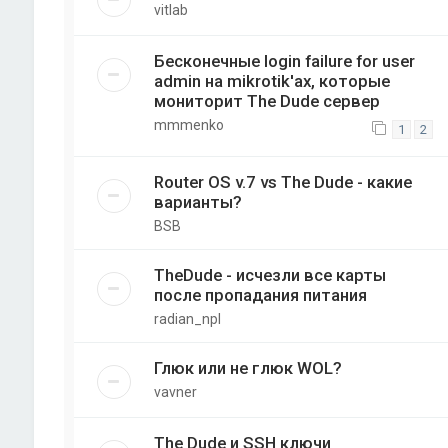
vitlab
Бесконечные login failure for user
admin на mikrotik'ах, которые
мониторит The Dude сервер
mmmenko
1
2
Router OS v.7 vs The Dude - какие
варианты?
BSB
TheDude - исчезли все карты
после пропадания питания
radian_npl
Глюк или не глюк WOL?
vavner
The Dude и SSH ключи