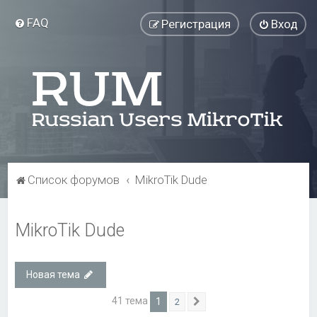
FAQ
Регистрация
Вход
Список форумов
MikroTik Dude
MikroTik Dude
Новая тема
41 тема
1
2
След.