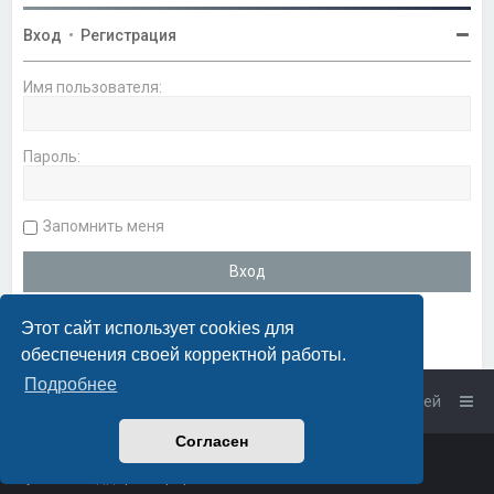
Вход
•
Регистрация
Имя пользователя:
Пароль:
Запомнить меня
Этот сайт использует cookies для
обеспечения своей корректной работы.
Подробнее
Список форумов
Связаться с администрацией
Согласен
Powered by
phpBB
™
• Design by
PlanetStyles
Русская поддержка phpBB