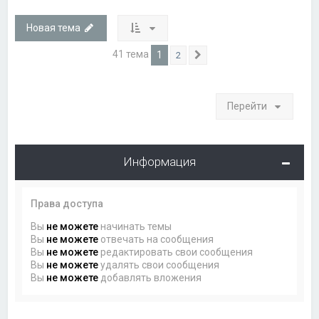
Новая тема
41 тема
1
2
След.
Перейти
Информация
Права доступа
Вы
не можете
начинать темы
Вы
не можете
отвечать на сообщения
Вы
не можете
редактировать свои сообщения
Вы
не можете
удалять свои сообщения
Вы
не можете
добавлять вложения