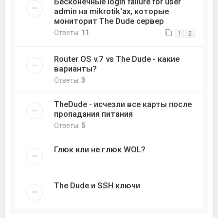
Бесконечные login failure for user
admin на mikrotik'ах, которые
мониторит The Dude сервер
Ответы:
11
1
2
Router OS v.7 vs The Dude - какие
варианты?
Ответы:
3
TheDude - исчезли все карты после
пропадания питания
Ответы:
5
Глюк или не глюк WOL?
The Dude и SSH ключи