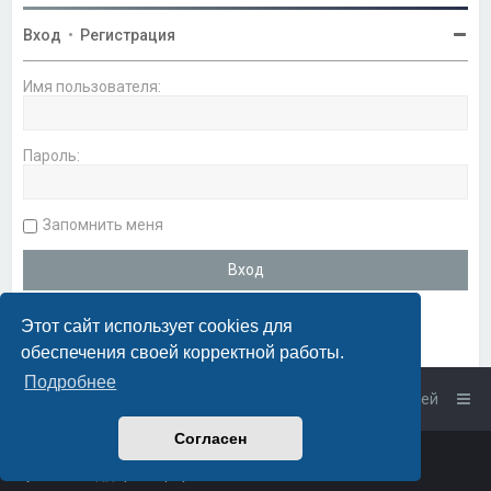
Вход
•
Регистрация
Имя пользователя:
Пароль:
Запомнить меня
Этот сайт использует cookies для
обеспечения своей корректной работы.
Подробнее
Список форумов
Связаться с администрацией
Согласен
Powered by
phpBB
™
• Design by
PlanetStyles
Русская поддержка phpBB