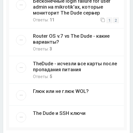
Бесконечные login failure for user
admin на mikrotik'ах, которые
мониторит The Dude сервер
Ответы:
11
1
2
Router OS v.7 vs The Dude - какие
варианты?
Ответы:
3
TheDude - исчезли все карты после
пропадания питания
Ответы:
5
Глюк или не глюк WOL?
The Dude и SSH ключи