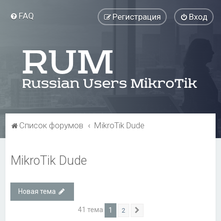
FAQ
Регистрация
Вход
Список форумов
MikroTik Dude
MikroTik Dude
Новая тема
41 тема
1
2
След.