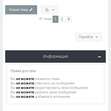
Новая тема
41 тема
1
2
След.
Перейти
Информация
Права доступа
Вы
не можете
начинать темы
Вы
не можете
отвечать на сообщения
Вы
не можете
редактировать свои сообщения
Вы
не можете
удалять свои сообщения
Вы
не можете
добавлять вложения