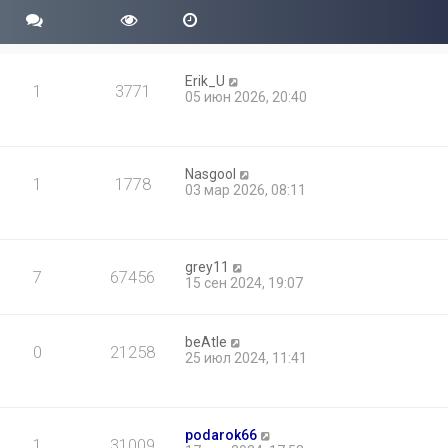
Erik_U
1
3771
05 июн 2026, 20:40
Nasgool
1
1778
03 мар 2026, 08:11
grey11
7
67456
15 сен 2024, 19:07
beAtle
0
21258
25 июл 2024, 11:41
podarok66
1
31009