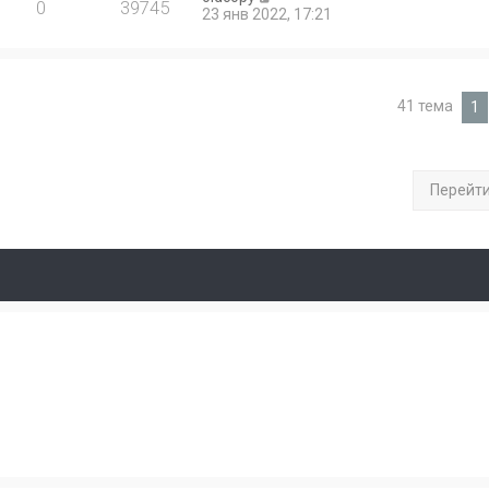
0
39745
23 янв 2022, 17:21
41 тема
1
Перейт