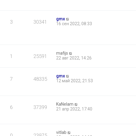
gmx
3
30341
16 сен 2022, 08:33
mafijs
1
25591
22 авг 2022, 14:26
gmx
7
48335
12 май 2022, 21:53
KaNelam
6
37399
21 апр 2022, 17:40
vitlab
0
23975