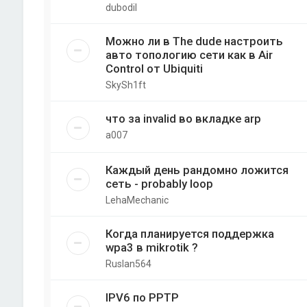
dubodil
Можно ли в The dude настроить
авто топологию сети как в Air
Control от Ubiquiti
SkySh1ft
что за invalid во вкладке arp
a007
Каждый день рандомно ложится
сеть - probably loop
LehaMechanic
Когда планируется поддержка
wpa3 в mikrotik ?
Ruslan564
IPV6 по PPTP