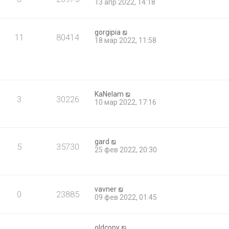
13 апр 2022, 14:18
gorgipia
11
80414
18 мар 2022, 11:58
KaNelam
3
30226
10 мар 2022, 17:16
gard
5
35730
25 фев 2022, 20:30
vavner
0
23885
09 фев 2022, 01:45
oldcopy