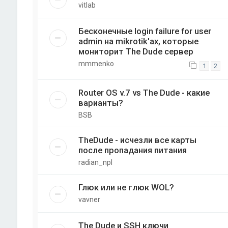
vitlab
Бесконечные login failure for user
admin на mikrotik'ах, которые
мониторит The Dude сервер
mmmenko
1
2
Router OS v.7 vs The Dude - какие
варианты?
BSB
TheDude - исчезли все карты
после пропадания питания
radian_npl
Глюк или не глюк WOL?
vavner
The Dude и SSH ключи