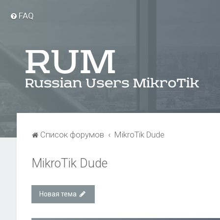
FAQ
Список форумов
MikroTik Dude
MikroTik Dude
Новая тема