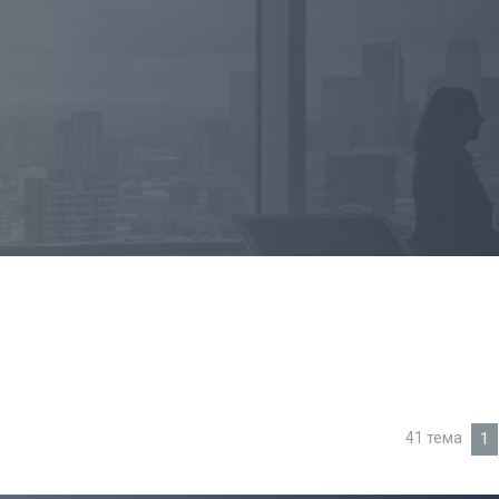
41 тема
1