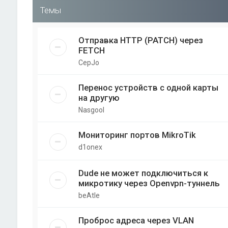
Темы
Отправка HTTP (PATCH) через
FETCH
CepJo
Перенос устройств с одной карты
на другую
Nasgool
Мониторинг портов MikroTik
d1onex
Dude не может подключиться к
микротику через Openvpn-туннель
beAtle
Проброс адреса через VLAN