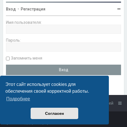
Вход
•
Регистрация
Имя пользователя:
Пароль:
Запомнить меня
Этот сайт использует cookies для
обеспечения своей корректной работы.
Подробнее
Список форумов
Связаться с администрацией
Согласен
Powered by
phpBB
™
• Design by
PlanetStyles
Русская поддержка phpBB