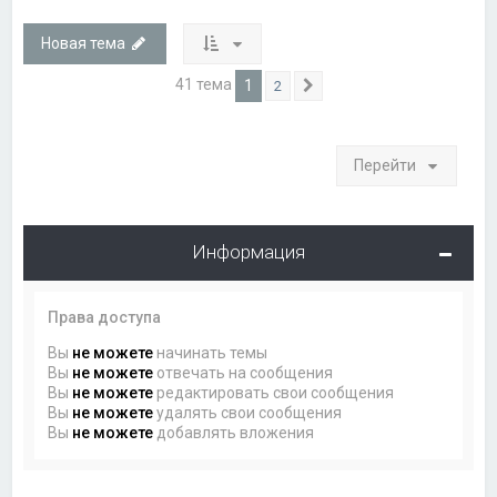
Новая тема
41 тема
1
2
След.
Перейти
Информация
Права доступа
Вы
не можете
начинать темы
Вы
не можете
отвечать на сообщения
Вы
не можете
редактировать свои сообщения
Вы
не можете
удалять свои сообщения
Вы
не можете
добавлять вложения