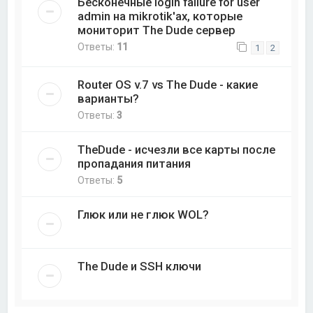
Бесконечные login failure for user
admin на mikrotik'ах, которые
мониторит The Dude сервер
Ответы:
11
1
2
Router OS v.7 vs The Dude - какие
варианты?
Ответы:
3
TheDude - исчезли все карты после
пропадания питания
Ответы:
5
Глюк или не глюк WOL?
The Dude и SSH ключи