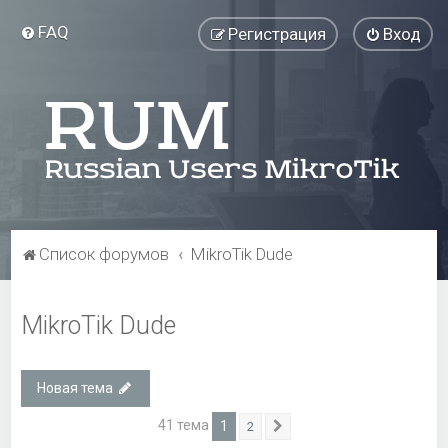
FAQ
Регистрация
Вход
Список форумов
MikroTik Dude
MikroTik Dude
Новая тема
41 тема
1
2
След.