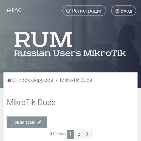
FAQ
Регистрация
Вход
Список форумов
MikroTik Dude
MikroTik Dude
Новая тема
41 тема
1
2
След.