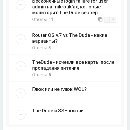
Бесконечные login failure for user
admin на mikrotik'ах, которые
мониторит The Dude сервер
Ответы:
11
1
2
Router OS v.7 vs The Dude - какие
варианты?
Ответы:
3
TheDude - исчезли все карты после
пропадания питания
Ответы:
5
Глюк или не глюк WOL?
The Dude и SSH ключи