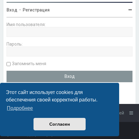
Вход
•
Регистрация
Имя пользователя:
Пароль:
Запомнить меня
Этот сайт использует cookies для
обеспечения своей корректной работы.
Подробнее
Список форумов
Связаться с администрацией
Согласен
Powered by
phpBB
™
• Design by
PlanetStyles
Русская поддержка phpBB