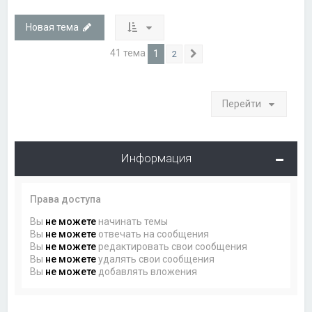
Новая тема
41 тема
1
2
След.
Перейти
Информация
Права доступа
Вы
не можете
начинать темы
Вы
не можете
отвечать на сообщения
Вы
не можете
редактировать свои сообщения
Вы
не можете
удалять свои сообщения
Вы
не можете
добавлять вложения