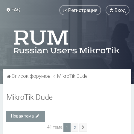
FAQ
Регистрация
Вход
Список форумов
MikroTik Dude
MikroTik Dude
Новая тема
41 тема
1
2
След.