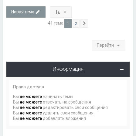
Новая тема
41 тема
1
2
След.
Перейти
Информация
Права доступа
Вы
не можете
начинать темы
Вы
не можете
отвечать на сообщения
Вы
не можете
редактировать свои сообщения
Вы
не можете
удалять свои сообщения
Вы
не можете
добавлять вложения