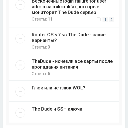
Бесконечные login failure for user
admin на mikrotik'ах, которые
мониторит The Dude сервер
Ответы:
11
1
2
Router OS v.7 vs The Dude - какие
варианты?
Ответы:
3
TheDude - исчезли все карты после
пропадания питания
Ответы:
5
Глюк или не глюк WOL?
The Dude и SSH ключи