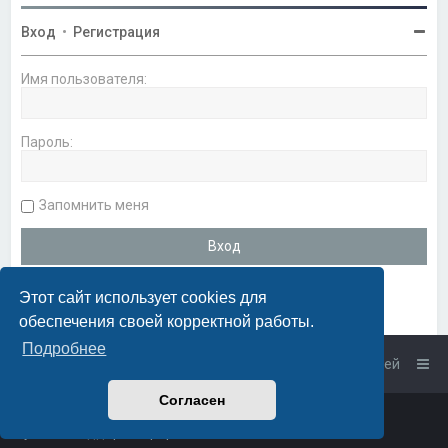
Вход
•
Регистрация
Имя пользователя:
Пароль:
Запомнить меня
Этот сайт использует cookies для
обеспечения своей корректной работы.
Подробнее
Список форумов
Связаться с администрацией
Согласен
Powered by
phpBB
™
• Design by
PlanetStyles
Русская поддержка phpBB