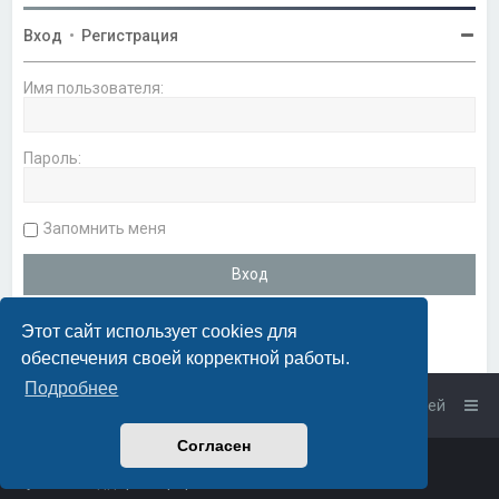
Вход
•
Регистрация
Имя пользователя:
Пароль:
Запомнить меня
Этот сайт использует cookies для
обеспечения своей корректной работы.
Подробнее
Список форумов
Связаться с администрацией
Согласен
Powered by
phpBB
™
• Design by
PlanetStyles
Русская поддержка phpBB