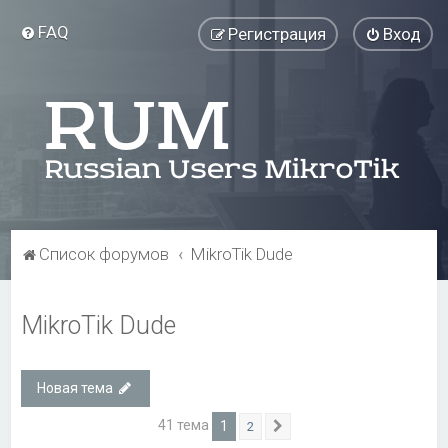
FAQ
Регистрация
Вход
Список форумов
MikroTik Dude
MikroTik Dude
Новая тема
41 тема
1
2
След.