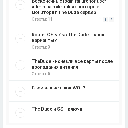
Бесконечные login failure for user
admin на mikrotik'ах, которые
мониторит The Dude сервер
Ответы:
11
1
2
Router OS v.7 vs The Dude - какие
варианты?
Ответы:
3
TheDude - исчезли все карты после
пропадания питания
Ответы:
5
Глюк или не глюк WOL?
The Dude и SSH ключи