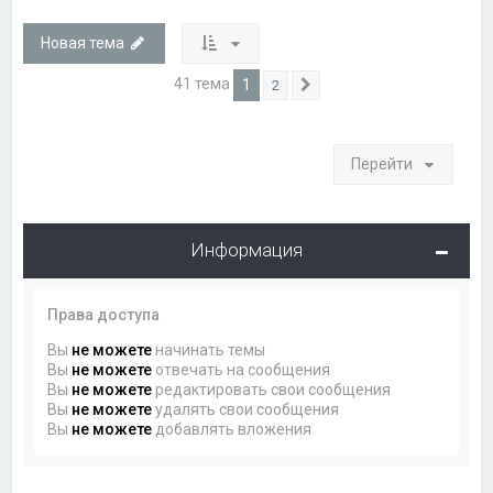
Новая тема
41 тема
1
2
След.
Перейти
Информация
Права доступа
Вы
не можете
начинать темы
Вы
не можете
отвечать на сообщения
Вы
не можете
редактировать свои сообщения
Вы
не можете
удалять свои сообщения
Вы
не можете
добавлять вложения