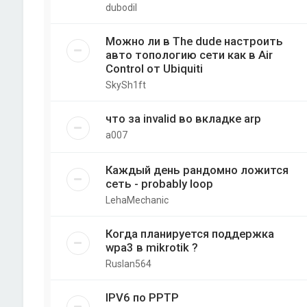
dubodil
Можно ли в The dude настроить
авто топологию сети как в Air
Control от Ubiquiti
SkySh1ft
что за invalid во вкладке arp
a007
Каждый день рандомно ложится
сеть - probably loop
LehaMechanic
Когда планируется поддержка
wpa3 в mikrotik ?
Ruslan564
IPV6 по PPTP