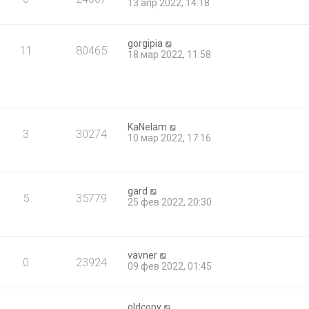
13 апр 2022, 14:18
gorgipia
11
80465
18 мар 2022, 11:58
KaNelam
3
30274
10 мар 2022, 17:16
gard
5
35779
25 фев 2022, 20:30
vavner
0
23924
09 фев 2022, 01:45
oldcopy