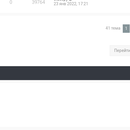
0
39764
23 янв 2022, 17:21
41 тема
1
Перейт