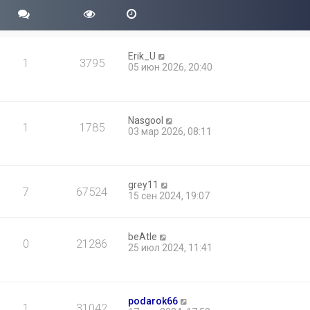
Erik_U
1
3795
05 июн 2026, 20:40
Nasgool
1
1785
03 мар 2026, 08:11
grey11
7
67524
15 сен 2024, 19:07
beAtle
0
21286
25 июл 2024, 11:41
podarok66
1
31042