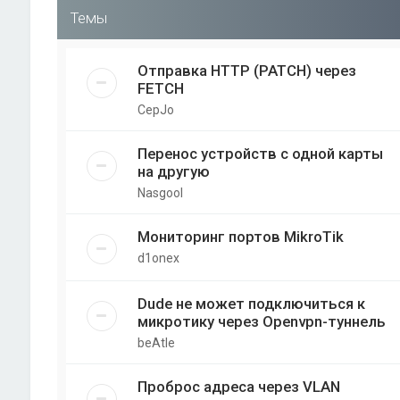
Темы
Отправка HTTP (PATCH) через
FETCH
CepJo
Перенос устройств с одной карты
на другую
Nasgool
Мониторинг портов MikroTik
d1onex
Dude не может подключиться к
микротику через Openvpn-туннель
beAtle
Проброс адреса через VLAN