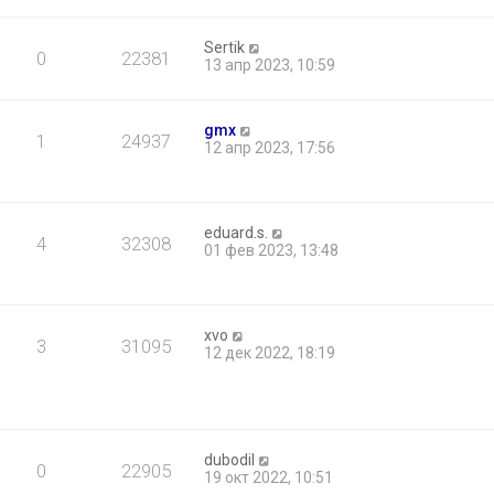
Sertik
0
22381
13 апр 2023, 10:59
gmx
1
24937
12 апр 2023, 17:56
eduard.s.
4
32308
01 фев 2023, 13:48
xvo
3
31095
12 дек 2022, 18:19
dubodil
0
22905
19 окт 2022, 10:51