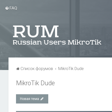
FAQ
Список форумов
MikroTik Dude
MikroTik Dude
Новая тема