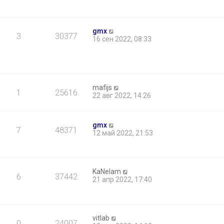
gmx
3
30377
16 сен 2022, 08:33
mafijs
1
25616
22 авг 2022, 14:26
gmx
7
48371
12 май 2022, 21:53
KaNelam
6
37442
21 апр 2022, 17:40
vitlab
0
24007