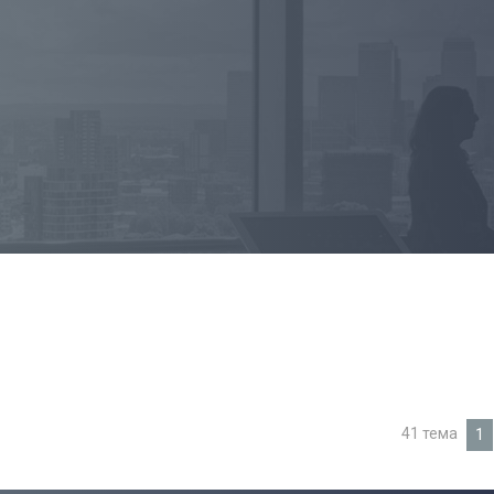
41 тема
1