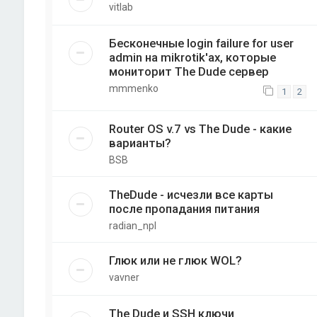
vitlab
Бесконечные login failure for user
admin на mikrotik'ах, которые
мониторит The Dude сервер
mmmenko
1
2
Router OS v.7 vs The Dude - какие
варианты?
BSB
TheDude - исчезли все карты
после пропадания питания
radian_npl
Глюк или не глюк WOL?
vavner
The Dude и SSH ключи