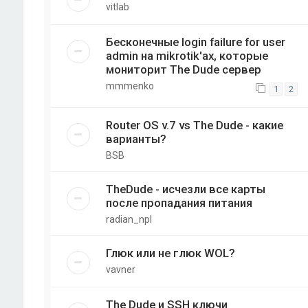
vitlab
Бесконечные login failure for user
admin на mikrotik'ах, которые
мониторит The Dude сервер
mmmenko
1
2
Router OS v.7 vs The Dude - какие
варианты?
BSB
TheDude - исчезли все карты
после пропадания питания
radian_npl
Глюк или не глюк WOL?
vavner
The Dude и SSH ключи