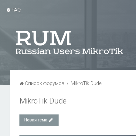
FAQ
Список форумов
MikroTik Dude
MikroTik Dude
Новая тема