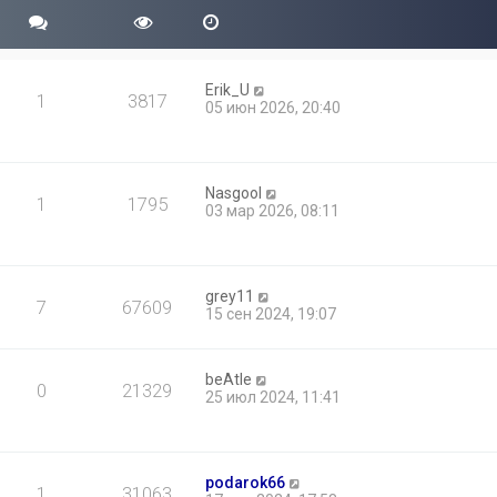
Erik_U
1
3817
05 июн 2026, 20:40
Nasgool
1
1795
03 мар 2026, 08:11
grey11
7
67609
15 сен 2024, 19:07
beAtle
0
21329
25 июл 2024, 11:41
podarok66
1
31063