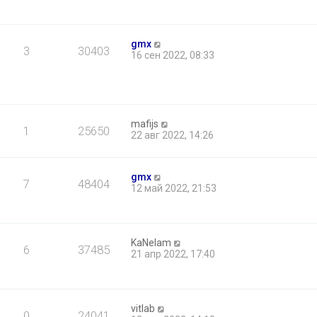
gmx
3
30403
16 сен 2022, 08:33
mafijs
1
25650
22 авг 2022, 14:26
gmx
7
48404
12 май 2022, 21:53
KaNelam
6
37485
21 апр 2022, 17:40
vitlab
0
24041