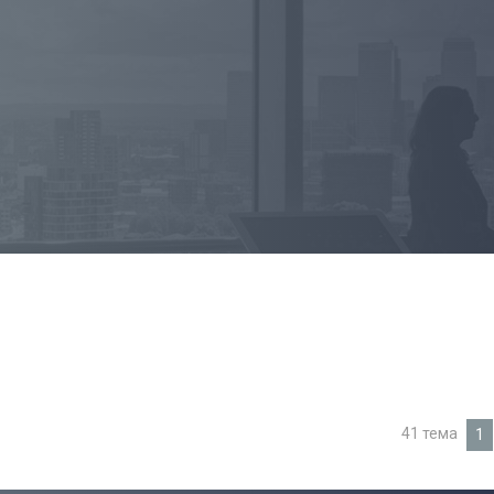
41 тема
1