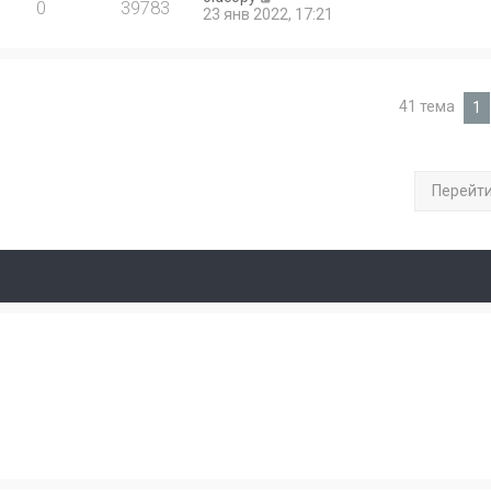
0
39783
23 янв 2022, 17:21
41 тема
1
Перейт