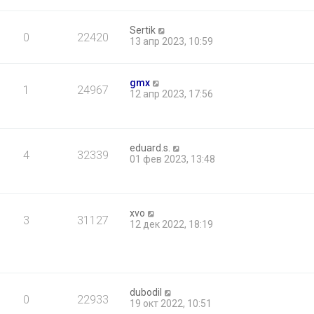
Sertik
0
22420
13 апр 2023, 10:59
gmx
1
24967
12 апр 2023, 17:56
eduard.s.
4
32339
01 фев 2023, 13:48
xvo
3
31127
12 дек 2022, 18:19
dubodil
0
22933
19 окт 2022, 10:51