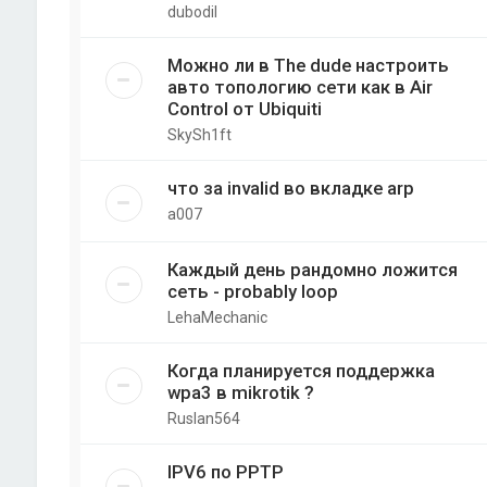
dubodil
Можно ли в The dude настроить
авто топологию сети как в Air
Control от Ubiquiti
SkySh1ft
что за invalid во вкладке arp
a007
Каждый день рандомно ложится
сеть - probably loop
LehaMechanic
Когда планируется поддержка
wpa3 в mikrotik ?
Ruslan564
IPV6 по PPTP