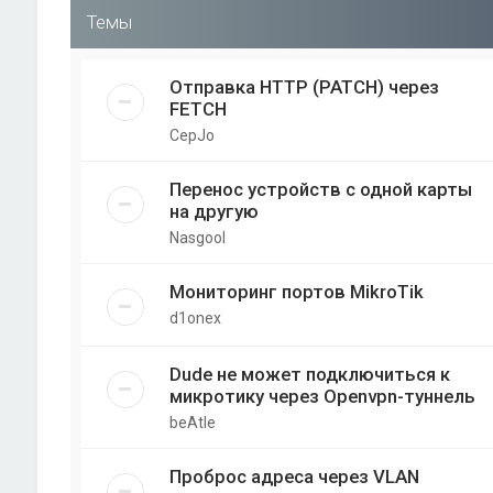
Темы
Отправка HTTP (PATCH) через
FETCH
CepJo
Перенос устройств с одной карты
на другую
Nasgool
Мониторинг портов MikroTik
d1onex
Dude не может подключиться к
микротику через Openvpn-туннель
beAtle
Проброс адреса через VLAN