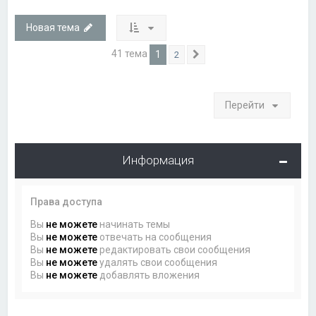
Новая тема
41 тема
1
2
След.
Перейти
Информация
Права доступа
Вы
не можете
начинать темы
Вы
не можете
отвечать на сообщения
Вы
не можете
редактировать свои сообщения
Вы
не можете
удалять свои сообщения
Вы
не можете
добавлять вложения