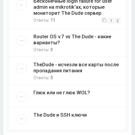
Бесконечные login failure for user
admin на mikrotik'ах, которые
мониторит The Dude сервер
Ответы:
11
1
2
Router OS v.7 vs The Dude - какие
варианты?
Ответы:
3
TheDude - исчезли все карты после
пропадания питания
Ответы:
5
Глюк или не глюк WOL?
The Dude и SSH ключи