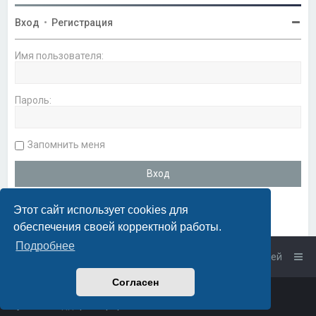
Вход
•
Регистрация
Имя пользователя:
Пароль:
Запомнить меня
Этот сайт использует cookies для
обеспечения своей корректной работы.
Подробнее
Список форумов
Связаться с администрацией
Согласен
Powered by
phpBB
™
• Design by
PlanetStyles
Русская поддержка phpBB