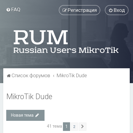
FAQ
Регистрация
Вход
Список форумов
MikroTik Dude
MikroTik Dude
Новая тема
41 тема
1
2
След.