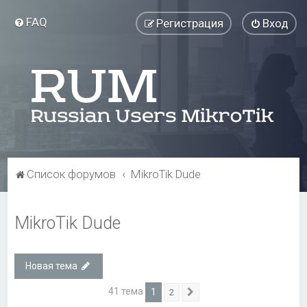
FAQ
Регистрация
Вход
Список форумов
MikroTik Dude
MikroTik Dude
Новая тема
41 тема
1
2
След.