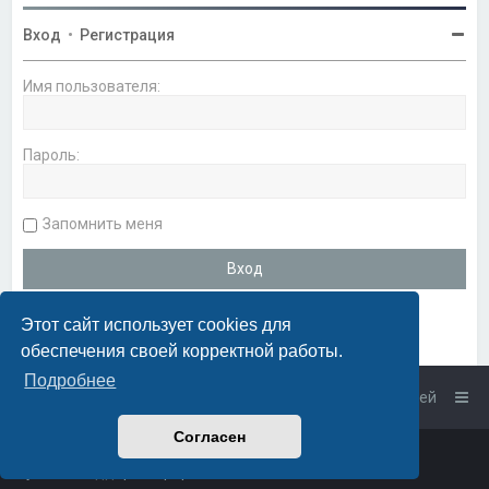
Вход
•
Регистрация
Имя пользователя:
Пароль:
Запомнить меня
Этот сайт использует cookies для
обеспечения своей корректной работы.
Подробнее
Список форумов
Связаться с администрацией
Согласен
Powered by
phpBB
™
• Design by
PlanetStyles
Русская поддержка phpBB