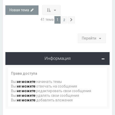
Новая тема
41 тема
1
2
След.
Перейти
Информация
Права доступа
Вы
не можете
начинать темы
Вы
не можете
отвечать на сообщения
Вы
не можете
редактировать свои сообщения
Вы
не можете
удалять свои сообщения
Вы
не можете
добавлять вложения