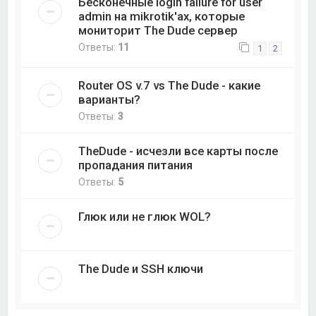
Бесконечные login failure for user
admin на mikrotik'ах, которые
мониторит The Dude сервер
Ответы:
11
1
2
Router OS v.7 vs The Dude - какие
варианты?
Ответы:
3
TheDude - исчезли все карты после
пропадания питания
Ответы:
5
Глюк или не глюк WOL?
The Dude и SSH ключи