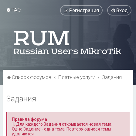
FAQ
Регистрация
Вход
Список форумов
Платные услуги
Задания
Задания
Правила форума
1. Для каждого Задания открывается новая тема.
Одно Задание - одна тема. Повторяющиеся темы
удаляются.