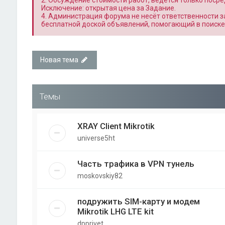
2. Обсуждение стоимости работ, ведётся только поср
Исключение: открытая цена за Задание.
4. Администрация форума не несёт ответственности 
бесплатной доской объявлений, помогающий в поиске
Новая тема
Темы
XRAY Client Mikrotik
universe5ht
Часть трафика в VPN тунель
moskovskiy82
подружить SIM-карту и модем
Mikrotik LHG LTE kit
dpprivet