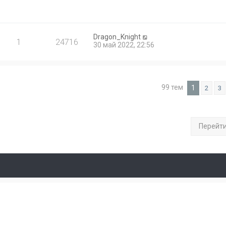
Dragon_Knight
1
24716
30 май 2022, 22:56
99 тем
1
2
3
Перейт