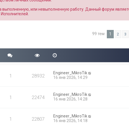
едством личных сообщений.
за выполненную, или невыполненную работу. Данный форум являет
 Исполнителей.
99 тем
1
2
3
Engineer_MikroTik
1
28932
16 янв 2026, 14:29
Engineer_MikroTik
1
22474
16 янв 2026, 14:28
Engineer_MikroTik
1
22807
16 янв 2026, 14:18