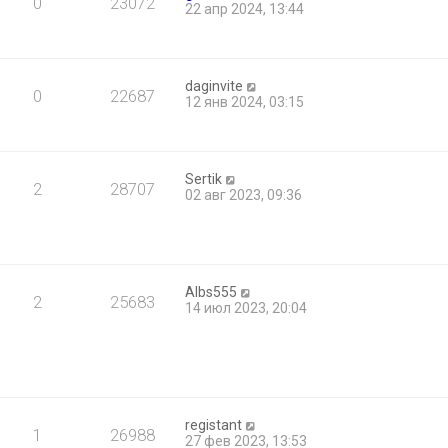
0
23072
22 апр 2024, 13:44
daginvite
0
22687
12 янв 2024, 03:15
Sertik
2
28707
02 авг 2023, 09:36
Albs555
2
25683
14 июл 2023, 20:04
registant
1
26988
27 фев 2023, 13:53