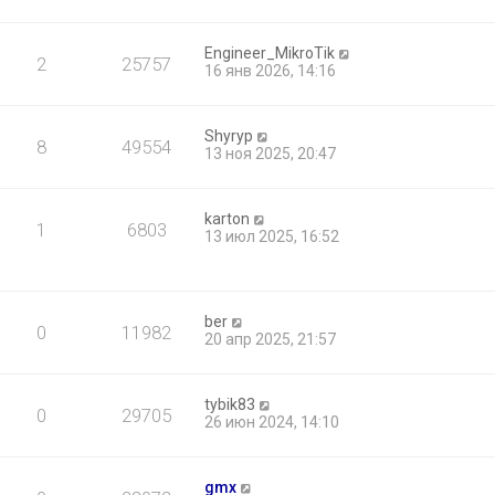
Engineer_MikroTik
2
25757
16 янв 2026, 14:16
Shyryp
8
49554
13 ноя 2025, 20:47
karton
1
6803
13 июл 2025, 16:52
ber
0
11982
20 апр 2025, 21:57
tybik83
0
29705
26 июн 2024, 14:10
gmx