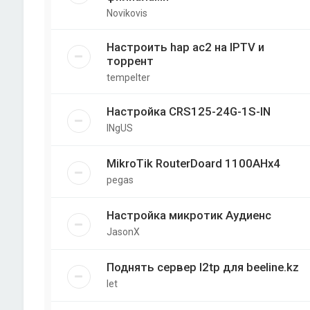
Novikovis
Настроить hap ac2 на IPTV и
торрент
tempelter
Настройка CRS125-24G-1S-IN
INgUS
MikroTik RouterDoard 1100AHx4
pegas
Настройка микротик Аудиенс
JasonX
Поднять сервер l2tp для beeline.kz
let