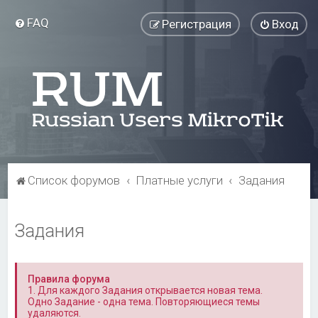
FAQ
Регистрация
Вход
Список форумов
Платные услуги
Задания
Задания
Правила форума
1. Для каждого Задания открывается новая тема.
Одно Задание - одна тема. Повторяющиеся темы
удаляются.