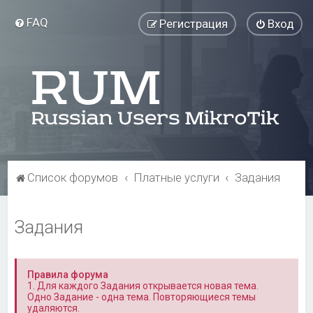
FAQ
Регистрация
Вход
Список форумов
Платные услуги
Задания
Задания
Правила форума
1. Для каждого Задания открывается новая тема.
Одно Задание - одна тема. Повторяющиеся темы
удаляются.