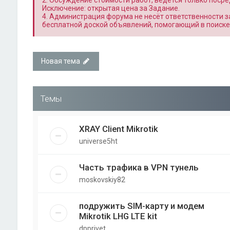
2. Обсуждение стоимости работ, ведётся только поср
Исключение: открытая цена за Задание.
4. Администрация форума не несёт ответственности 
бесплатной доской объявлений, помогающий в поиске
Новая тема
Темы
XRAY Client Mikrotik
universe5ht
Часть трафика в VPN тунель
moskovskiy82
подружить SIM-карту и модем
Mikrotik LHG LTE kit
dpprivet