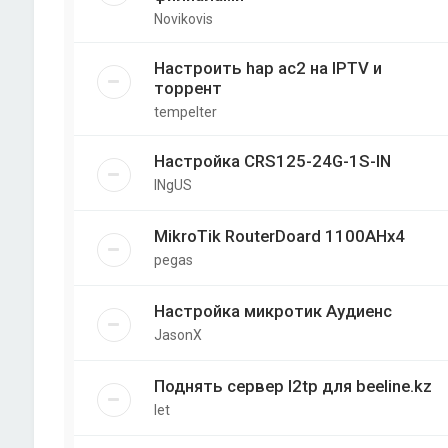
Novikovis
Настроить hap ac2 на IPTV и
торрент
tempelter
Настройка CRS125-24G-1S-IN
INgUS
MikroTik RouterDoard 1100AHx4
pegas
Настройка микротик Аудиенс
JasonX
Поднять сервер l2tp для beeline.kz
let