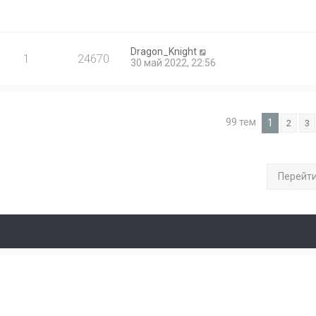
Dragon_Knight
1
24670
30 май 2022, 22:56
99 тем
1
2
3
Перейт