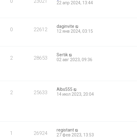
0
23021
22 апр 2024, 13:44
daginvite
0
22612
12 янв 2024, 03:15
Sertik
2
28653
02 авг 2023, 09:36
Albs555
2
25633
14 июл 2023, 20:04
registant
1
26924
27 фев 2023, 13:53