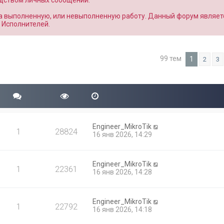
едством личных сообщений.
за выполненную, или невыполненную работу. Данный форум являет
 Исполнителей.
99 тем
1
2
3
Engineer_MikroTik
1
28824
16 янв 2026, 14:29
Engineer_MikroTik
1
22361
16 янв 2026, 14:28
Engineer_MikroTik
1
22792
16 янв 2026, 14:18