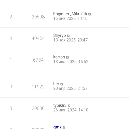
Engineer_MikroTik
2
25698
16 янв 2026, 14:16
Shyryp
8
49454
13 ноя 2025, 20:47
karton
1
6784
13 июл 2025, 16:52
ber
0
11922
20 апр 2025, 21:57
tybik83
0
29630
26 июн 2024, 14:10
gmx