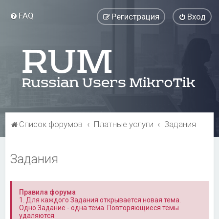
FAQ
Регистрация
Вход
Список форумов
Платные услуги
Задания
Задания
Правила форума
1. Для каждого Задания открывается новая тема.
Одно Задание - одна тема. Повторяющиеся темы
удаляются.