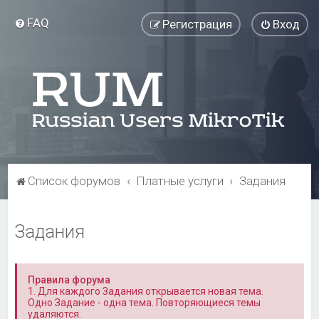
FAQ
Регистрация
Вход
Список форумов
Платные услуги
Задания
Задания
Правила форума
1. Для каждого Задания открывается новая тема.
Одно Задание - одна тема. Повторяющиеся темы
удаляются.