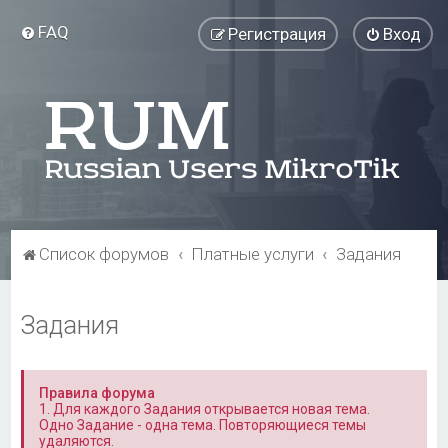
FAQ
Регистрация
Вход
Список форумов
Платные услуги
Задания
Задания
Правила форума
1. Для каждого Задания открывается новая тема.
Одно Задание - одна тема. Повторяющиеся темы
удаляются.