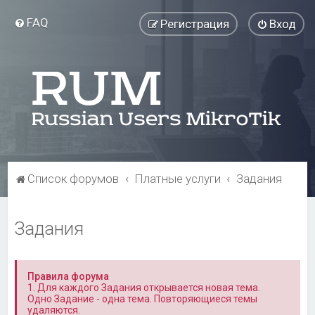
FAQ
Регистрация
Вход
Список форумов
Платные услуги
Задания
Задания
Правила форума
1. Для каждого Задания открывается новая тема.
Одно Задание - одна тема. Повторяющиеся темы
удаляются.