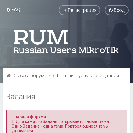
FAQ
Регистрация
Вход
Список форумов
Платные услуги
Задания
Задания
Правила форума
1. Для каждого Задания открывается новая тема.
Одно Задание - одна тема. Повторяющиеся темы
удаляются.