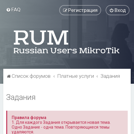
FAQ
Регистрация
Вход
Список форумов
Платные услуги
Задания
Задания
Правила форума
1. Для каждого Задания открывается новая тема.
Одно Задание - одна тема. Повторяющиеся темы
удаляются.