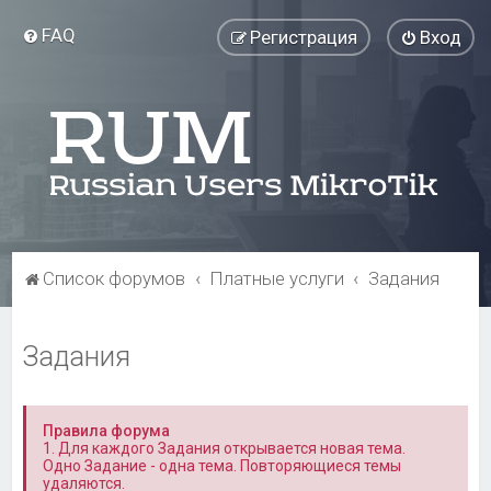
FAQ
Регистрация
Вход
Список форумов
Платные услуги
Задания
Задания
Правила форума
1. Для каждого Задания открывается новая тема.
Одно Задание - одна тема. Повторяющиеся темы
удаляются.