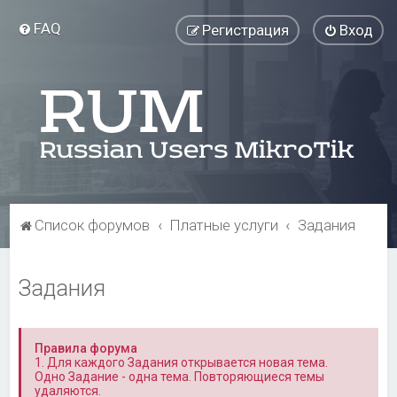
FAQ
Регистрация
Вход
Список форумов
Платные услуги
Задания
Задания
Правила форума
1. Для каждого Задания открывается новая тема.
Одно Задание - одна тема. Повторяющиеся темы
удаляются.