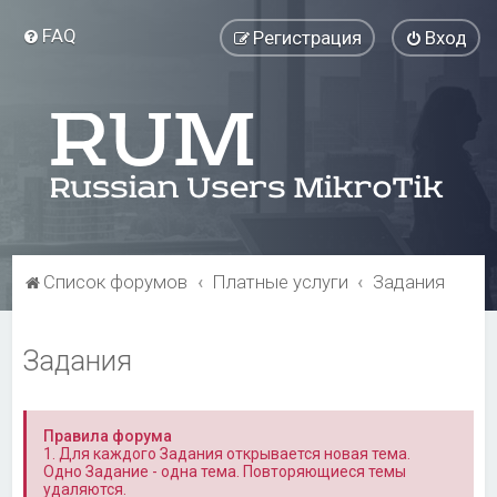
FAQ
Регистрация
Вход
Список форумов
Платные услуги
Задания
Задания
Правила форума
1. Для каждого Задания открывается новая тема.
Одно Задание - одна тема. Повторяющиеся темы
удаляются.